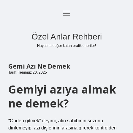
menüyü
Anasayfa
aç
Gizlilik Politikası
Özel Anlar Rehberi
Yasal Uyarı
Hayatına değer katan pratik öneriler!
Hakkımızda
Gemi Azı Ne Demek
Tarih: Temmuz 20, 2025
Gemiyi azıya almak
ne demek?
“Önden gitmek” deyimi, atın sahibinin sözünü
dinlemeyip, azı dişlerinin arasına girerek kontrolden