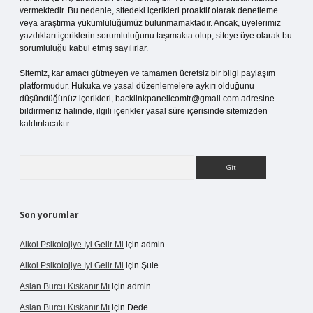
vermektedir. Bu nedenle, sitedeki içerikleri proaktif olarak denetleme
veya araştırma yükümlülüğümüz bulunmamaktadır. Ancak, üyelerimiz
yazdıkları içeriklerin sorumluluğunu taşımakta olup, siteye üye olarak bu
sorumluluğu kabul etmiş sayılırlar.
Sitemiz, kar amacı gütmeyen ve tamamen ücretsiz bir bilgi paylaşım
platformudur. Hukuka ve yasal düzenlemelere aykırı olduğunu
düşündüğünüz içerikleri,
backlinkpanelicomtr@gmail.com
adresine
bildirmeniz halinde, ilgili içerikler yasal süre içerisinde sitemizden
kaldırılacaktır.
Arama
Son yorumlar
Alkol Psikolojiye Iyi Gelir Mi
için
admin
Alkol Psikolojiye Iyi Gelir Mi
için
Şule
Aslan Burcu Kıskanır Mı
için
admin
Aslan Burcu Kıskanır Mı
için
Dede