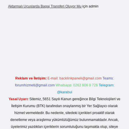
Aktarmalı Uçuşlarda Bagaj Transferi Oluyor Mu
için
admin
vdcasino giriş
Reklam ve İletişim:
E-mail:
backlinkpaneli@gmail.com
Teams:
forumhizmeti@gmail.com
Whatsapp: 0262 606 0 726
Telegram:
@karabul
Yasal Uyarı:
Sitemiz, 5651 Sayılı Kanun gereğince Bilgi Teknolojileri ve
İletişim Kurumu (BTK) tarafından onaylanmış bir Yer Sağlayıcı olarak
hizmet vermektedir. Bu nedenle, sitedeki içerikleri proaktif olarak
denetleme veya araştırma yükümlülüğümüz bulunmamaktadır. Ancak,
üyelerimiz yazdıkları içeriklerin sorumluluğunu taşımakta olup, siteye