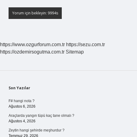
https://www.ozgurforum.com.tr
https://sezu.com.tr
https://ozdemirsogutma.com.tr
Sitemap
Sidebar
Son Yazılar
F# hangi nota ?
Ağustos 6, 2026
Araçlarda yangın tüpü kaç tane olmalı ?
Ağustos 4, 2026
Zeytin hangi şehirde meşhurdur ?
Temmuz 29, 2026