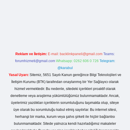
sino giriş
Reklam ve İletişim:
E-mail:
backlinkpaneli@gmail.com
Teams:
forumhizmeti@gmail.com
Whatsapp: 0262 606 0 726
Telegram:
@karabul
Yasal Uyarı:
Sitemiz, 5651 Sayılı Kanun gereğince Bilgi Teknolojileri ve
İletişim Kurumu (BTK) tarafından onaylanmış bir Yer Sağlayıcı olarak
hizmet vermektedir. Bu nedenle, sitedeki içerikleri proaktif olarak
denetleme veya araştırma yükümlülüğümüz bulunmamaktadır. Ancak,
üyelerimiz yazdıkları içeriklerin sorumluluğunu taşımakta olup, siteye
üye olarak bu sorumluluğu kabul etmiş sayılırlar. Bu internet sitesi,
herhangi bir marka, kurum veya şahıs şirketi ile hiçbir bağlantısı
bulunmamaktadır. Sitede yalnızca kendi hazırladığımız makaleler