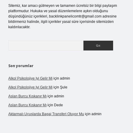
Sitemiz, kar amacı gütmeyen ve tamamen ücretsiz bir bilgi paylaşım
platformudur. Hukuka ve yasal düzenlemelere aykırı olduğunu
düşündüğünüz içerikleri,
backlinkpanelicomtr@gmail.com
adresine
bildirmeniz halinde, ilgili içerikler yasal süre içerisinde sitemizden
kaldırılacaktır.
Arama
Son yorumlar
Alkol Psikolojiye Iyi Gelir Mi
için
admin
Alkol Psikolojiye Iyi Gelir Mi
için
Şule
Aslan Burcu Kıskanır Mı
için
admin
Aslan Burcu Kıskanır Mı
için
Dede
Aktarmalı Uçuşlarda Bagaj Transferi Oluyor Mu
için
admin