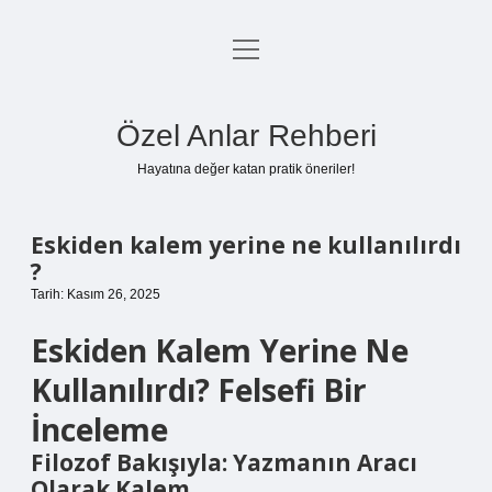
menüyü
Anasayfa
aç
Gizlilik Politikası
Özel Anlar Rehberi
Yasal Uyarı
Hayatına değer katan pratik öneriler!
Hakkımızda
Eskiden kalem yerine ne kullanılırdı
?
Tarih: Kasım 26, 2025
Eskiden Kalem Yerine Ne
Kullanılırdı? Felsefi Bir
İnceleme
Filozof Bakışıyla: Yazmanın Aracı
Olarak Kalem