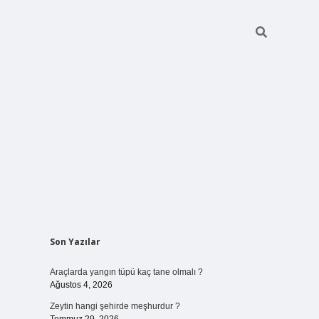
Sidebar
Son Yazılar
vdcasino giriş
Araçlarda yangın tüpü kaç tane olmalı ?
Ağustos 4, 2026
Zeytin hangi şehirde meşhurdur ?