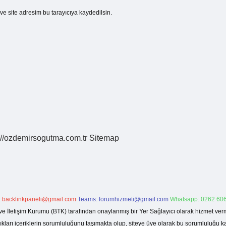
e site adresim bu tarayıcıya kaydedilsin.
://ozdemirsogutma.com.tr
Sitemap
:
backlinkpaneli@gmail.com
Teams:
forumhizmeti@gmail.com
Whatsapp: 0262 606
ve İletişim Kurumu (BTK) tarafından onaylanmış bir Yer Sağlayıcı olarak hizmet verm
rı içeriklerin sorumluluğunu taşımakta olup, siteye üye olarak bu sorumluluğu kabul