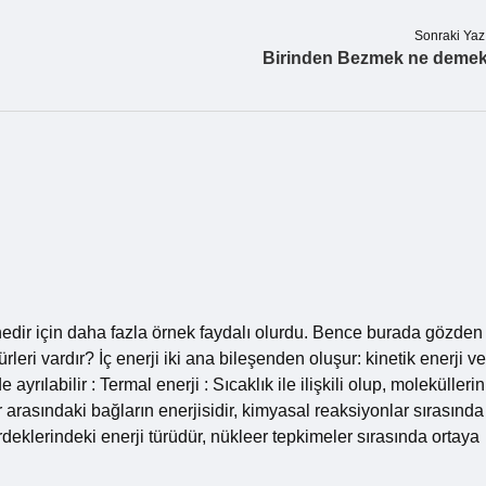
Sonraki Yaz
Birinden Bezmek ne deme
mi nedir için daha fazla örnek faydalı olurdu. Bence burada gözden
leri vardır? İç enerji iki ana bileşenden oluşur: kinetik enerji ve
 ayrılabilir : Termal enerji : Sıcaklık ile ilişkili olup, moleküllerin
 arasındaki bağların enerjisidir, kimyasal reaksiyonlar sırasında
irdeklerindeki enerji türüdür, nükleer tepkimeler sırasında ortaya