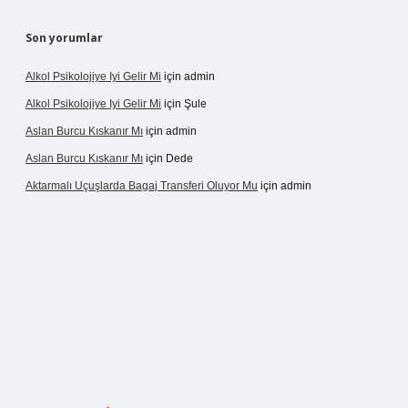
Son yorumlar
Alkol Psikolojiye Iyi Gelir Mi
için
admin
Alkol Psikolojiye Iyi Gelir Mi
için
Şule
Aslan Burcu Kıskanır Mı
için
admin
Aslan Burcu Kıskanır Mı
için
Dede
Aktarmalı Uçuşlarda Bagaj Transferi Oluyor Mu
için
admin
ino giriş