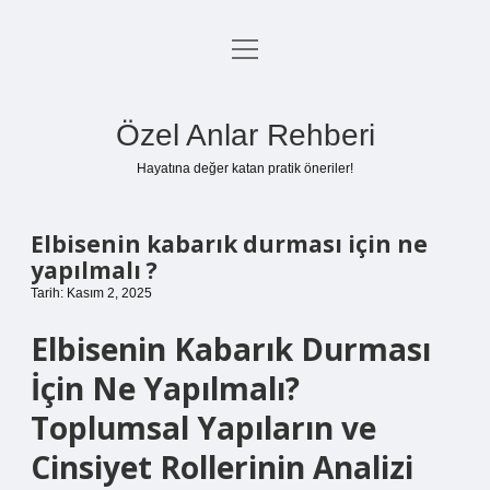
menüyü
Anasayfa
aç
Gizlilik Politikası
Özel Anlar Rehberi
Yasal Uyarı
Hayatına değer katan pratik öneriler!
Hakkımızda
Elbisenin kabarık durması için ne
yapılmalı ?
Tarih: Kasım 2, 2025
Elbisenin Kabarık Durması
İçin Ne Yapılmalı?
Toplumsal Yapıların ve
Cinsiyet Rollerinin Analizi