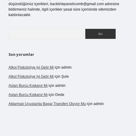
düşündüğünüz içerikleri,
backlinkpanelicomtr@gmail.com
adresine
bildirmeniz halinde, ilgili içerikler yasal süre içerisinde sitemizden
kaldırılacaktır.
Arama
Son yorumlar
Alkol Psikolojiye Iyi Gelir Mi
için
admin
Alkol Psikolojiye Iyi Gelir Mi
için
Şule
Aslan Burcu Kıskanır Mı
için
admin
Aslan Burcu Kıskanır Mı
için
Dede
Aktarmalı Uçuşlarda Bagaj Transferi Oluyor Mu
için
admin