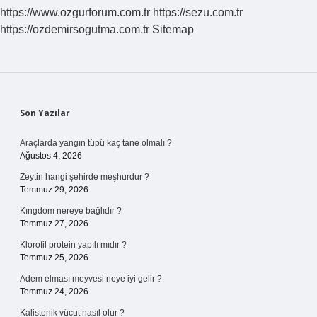
https://www.ozgurforum.com.tr
https://sezu.com.tr
https://ozdemirsogutma.com.tr
Sitemap
Sidebar
Son Yazılar
Araçlarda yangın tüpü kaç tane olmalı ?
Ağustos 4, 2026
Zeytin hangi şehirde meşhurdur ?
Temmuz 29, 2026
Kıngdom nereye bağlıdır ?
Temmuz 27, 2026
Klorofil protein yapılı mıdır ?
Temmuz 25, 2026
Adem elması meyvesi neye iyi gelir ?
Temmuz 24, 2026
Kalistenik vücut nasıl olur ?