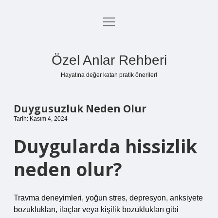
menüyü
Anasayfa
aç
Gizlilik Politikası
Özel Anlar Rehberi
Yasal Uyarı
Hayatına değer katan pratik öneriler!
Hakkımızda
Duygusuzluk Neden Olur
Tarih: Kasım 4, 2024
Duygularda hissizlik
neden olur?
Travma deneyimleri, yoğun stres, depresyon, anksiyete
bozuklukları, ilaçlar veya kişilik bozuklukları gibi