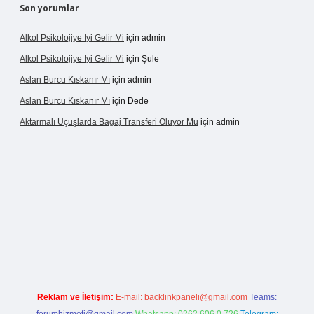
Son yorumlar
Alkol Psikolojiye Iyi Gelir Mi
için
admin
Alkol Psikolojiye Iyi Gelir Mi
için
Şule
Aslan Burcu Kıskanır Mı
için
admin
Aslan Burcu Kıskanır Mı
için
Dede
Aktarmalı Uçuşlarda Bagaj Transferi Oluyor Mu
için
admin
no giriş
Reklam ve İletişim:
E-mail:
backlinkpaneli@gmail.com
Teams: