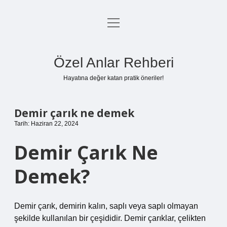
menüyü
Anasayfa
aç
Gizlilik Politikası
Özel Anlar Rehberi
Yasal Uyarı
Hayatına değer katan pratik öneriler!
Hakkımızda
Demir çarık ne demek
Tarih: Haziran 22, 2024
Demir Çarık Ne
Demek?
Demir çarık, demirin kalın, saplı veya saplı olmayan
şekilde kullanılan bir çeşididir. Demir çarıklar, çelikten