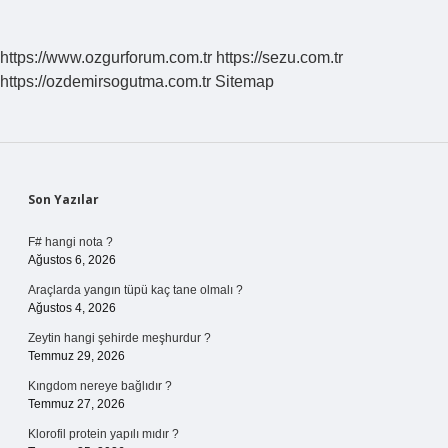
https://www.ozgurforum.com.tr
https://sezu.com.tr
https://ozdemirsogutma.com.tr
Sitemap
Sidebar
Son Yazılar
F# hangi nota ?
Ağustos 6, 2026
Araçlarda yangın tüpü kaç tane olmalı ?
Ağustos 4, 2026
Zeytin hangi şehirde meşhurdur ?
Temmuz 29, 2026
Kıngdom nereye bağlıdır ?
Temmuz 27, 2026
Klorofil protein yapılı mıdır ?