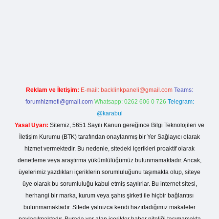
sino giriş
Reklam ve İletişim:
E-mail:
backlinkpaneli@gmail.com
Teams:
forumhizmeti@gmail.com
Whatsapp: 0262 606 0 726
Telegram:
@karabul
Yasal Uyarı:
Sitemiz, 5651 Sayılı Kanun gereğince Bilgi Teknolojileri ve
İletişim Kurumu (BTK) tarafından onaylanmış bir Yer Sağlayıcı olarak
hizmet vermektedir. Bu nedenle, sitedeki içerikleri proaktif olarak
denetleme veya araştırma yükümlülüğümüz bulunmamaktadır. Ancak,
üyelerimiz yazdıkları içeriklerin sorumluluğunu taşımakta olup, siteye
üye olarak bu sorumluluğu kabul etmiş sayılırlar. Bu internet sitesi,
herhangi bir marka, kurum veya şahıs şirketi ile hiçbir bağlantısı
bulunmamaktadır. Sitede yalnızca kendi hazırladığımız makaleler