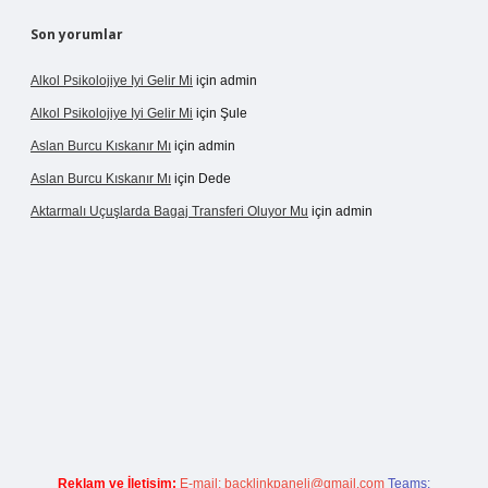
Son yorumlar
Alkol Psikolojiye Iyi Gelir Mi
için
admin
Alkol Psikolojiye Iyi Gelir Mi
için
Şule
Aslan Burcu Kıskanır Mı
için
admin
Aslan Burcu Kıskanır Mı
için
Dede
Aktarmalı Uçuşlarda Bagaj Transferi Oluyor Mu
için
admin
sino giriş
Reklam ve İletişim:
E-mail:
backlinkpaneli@gmail.com
Teams: