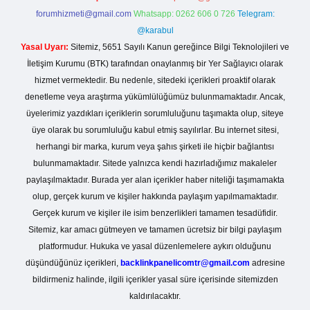
forumhizmeti@gmail.com
Whatsapp: 0262 606 0 726
Telegram:
@karabul
Yasal Uyarı:
Sitemiz, 5651 Sayılı Kanun gereğince Bilgi Teknolojileri ve
İletişim Kurumu (BTK) tarafından onaylanmış bir Yer Sağlayıcı olarak
hizmet vermektedir. Bu nedenle, sitedeki içerikleri proaktif olarak
denetleme veya araştırma yükümlülüğümüz bulunmamaktadır. Ancak,
üyelerimiz yazdıkları içeriklerin sorumluluğunu taşımakta olup, siteye
üye olarak bu sorumluluğu kabul etmiş sayılırlar. Bu internet sitesi,
herhangi bir marka, kurum veya şahıs şirketi ile hiçbir bağlantısı
bulunmamaktadır. Sitede yalnızca kendi hazırladığımız makaleler
paylaşılmaktadır. Burada yer alan içerikler haber niteliği taşımamakta
olup, gerçek kurum ve kişiler hakkında paylaşım yapılmamaktadır.
Gerçek kurum ve kişiler ile isim benzerlikleri tamamen tesadüfidir.
Sitemiz, kar amacı gütmeyen ve tamamen ücretsiz bir bilgi paylaşım
platformudur. Hukuka ve yasal düzenlemelere aykırı olduğunu
düşündüğünüz içerikleri,
backlinkpanelicomtr@gmail.com
adresine
bildirmeniz halinde, ilgili içerikler yasal süre içerisinde sitemizden
kaldırılacaktır.