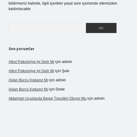
bildirmeniz halinde, ilgili içerikler yasal süre içerisinde sitemizden
kaldırılacaktır.
Arama
Son yorumlar
Alkol Psikolojiye Iyi Gelir Mi
için
admin
Alkol Psikolojiye Iyi Gelir Mi
için
Şule
Aslan Burcu Kıskanır Mı
için
admin
Aslan Burcu Kıskanır Mı
için
Dede
Aktarmalı Uçuşlarda Bagaj Transferi Oluyor Mu
için
admin