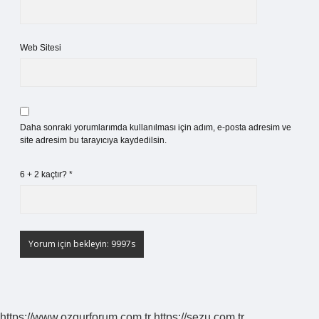
Web Sitesi
Daha sonraki yorumlarımda kullanılması için adım, e-posta adresim ve
site adresim bu tarayıcıya kaydedilsin.
6 + 2 kaçtır?
*
https://www.ozgurforum.com.tr
https://sezu.com.tr