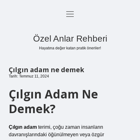
menüyü
Anasayfa
aç
Gizlilik Politikası
Özel Anlar Rehberi
Yasal Uyarı
Hayatına değer katan pratik öneriler!
Hakkımızda
Çılgın adam ne demek
Tarih: Temmuz 11, 2024
Çılgın Adam Ne
Demek?
Çılgın adam
terimi, çoğu zaman insanların
davranışlarındaki öğünülmeyen veya özgür