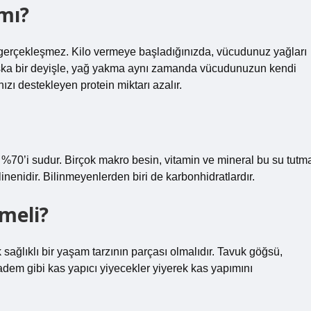
mı?
gerçekleşmez. Kilo vermeye başladığınızda, vücudunuz yağları
Başka bir deyişle, yağ yakma aynı zamanda vücudunuzun kendi
ızı destekleyen protein miktarı azalır.
%70’i sudur. Birçok makro besin, vitamin ve mineral bu su tutm
linenidir. Bilinmeyenlerden biri de karbonhidratlardır.
meli?
ağlıklı bir yaşam tarzının parçası olmalıdır. Tavuk göğsü,
badem gibi kas yapıcı yiyecekler yiyerek kas yapımını