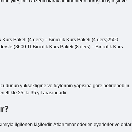
i iyileştirir. Düzenli olarak at binenlerin duruşları iyileşir ve
ik Kurs Paketi (4 ders) – Binicilik Kurs Paketi (4 ders)2500
(dersler)3600 TLBincilik Kurs Paketi (8 ders) – Binicilik Kurs
ücudunun yüksekliğine ve tüylerinin yapısına göre belirlenebilir.
enellikle 25 ila 35 yıl arasındadır.
ir?
mıyla ilgilenen kişilerdir. Atları tımar ederler, eyerlerler ve onlar