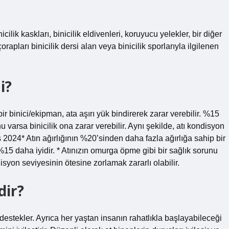
icilik kaskları, binicilik eldivenleri, koruyucu yelekler, bir diğer
çorapları binicilik dersi alan veya binicilik sporlarıyla ilgilenen
i?
ir binici/ekipman, ata aşırı yük bindirerek zarar verebilir. %15
u varsa binicilik ona zarar verebilir. Aynı şekilde, atı kondisyon
s 2024* Atın ağırlığının %20’sinden daha fazla ağırlığa sahip bir
. %15 daha iyidir. * Atınızın omurga öpme gibi bir sağlık sorunu
disyon seviyesinin ötesine zorlamak zararlı olabilir.
dir?
stekler. Ayrıca her yaştan insanın rahatlıkla başlayabileceği