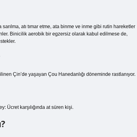
ta sarılma, atı tımar etme, ata binme ve inme gibi rutin hareketler
nler. Binicilik aerobik bir egzersiz olarak kabul edilmese de,
stekler.
?
rak bilinen Çin’de yaşayan Çou Hanedanlığı döneminde rastlanıyor.
ey: Ücret karşılığında at süren kişi.
ı?