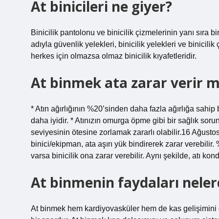
At binicileri ne giyer?
Binicilik pantolonu ve binicilik çizmelerinin yanı sıra bin
adıyla güvenlik yelekleri, binicilik yelekleri ve binicilik 
herkes için olmazsa olmaz binicilik kıyafetleridir.
At binmek ata zarar verir m
* Atın ağırlığının %20’sinden daha fazla ağırlığa sahip b
daha iyidir. * Atınızın omurga öpme gibi bir sağlık sorun
seviyesinin ötesine zorlamak zararlı olabilir.16 Ağusto
binici/ekipman, ata aşırı yük bindirerek zarar verebilir
varsa binicilik ona zarar verebilir. Aynı şekilde, atı kon
At binmenin faydaları neler
At binmek hem kardiyovasküler hem de kas gelişimini de