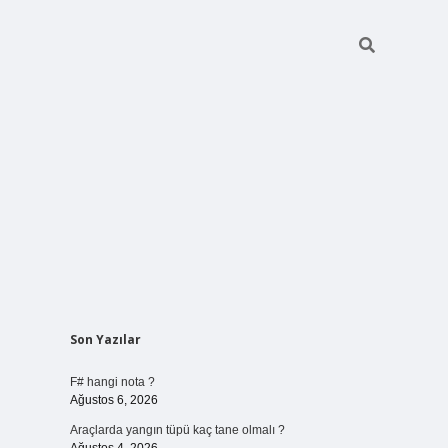
Sidebar
Son Yazılar
vdcasino 
F# hangi nota ?
Ağustos 6, 2026
Araçlarda yangın tüpü kaç tane olmalı ?