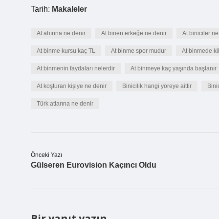
Tarih:
Makaleler
At ahırına ne denir
At binen erkeğe ne denir
At biniciler ne
At binme kursu kaç TL
At binme spor mudur
At binmede kil
At binmenin faydaları nelerdir
At binmeye kaç yaşında başlanır
At koşturan kişiye ne denir
Binicilik hangi yöreye aittir
Binic
Türk atlarına ne denir
Önceki Yazı
Gülseren Eurovision Kaçıncı Oldu
Bir yanıt yazın