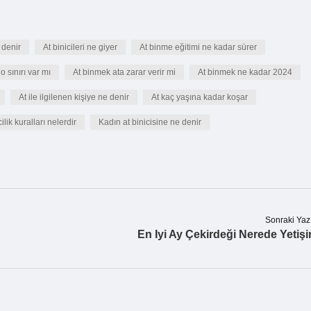
 denir
At binicileri ne giyer
At binme eğitimi ne kadar sürer
o sınırı var mı
At binmek ata zarar verir mi
At binmek ne kadar 2024
At ile ilgilenen kişiye ne denir
At kaç yaşına kadar koşar
ilik kuralları nelerdir
Kadın at binicisine ne denir
Sonraki Yaz
En Iyi Ay Çekirdeği Nerede Yetişi