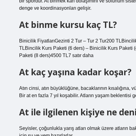
bir spordur. At binmek kan dolaşımını ve solunum sistemin
denge ve koordinasyonları gelişir.
At binme kursu kaç TL?
Binicilik FiyatlarıGezinti 2 Tur – Tur 2 Tur200 TLBincil
TLBincilik Kurs Paketi (6 ders) – Binicilik Kurs Paketi 
Paketi (8 ders)4500 TL7 satır daha
At kaç yaşına kadar koşar?
Atın cinsi, atın büyüklüğüne, bacaklarının kısalığına, v
Bir at en fazla 7 yıl koşabilir. Atların yaşam beklentisi g
At ile ilgilenen kişiye ne den
Seyisler, çoğunlukla yarış atları olmak üzere atların bakı
için su ve yem hazırlarlar.