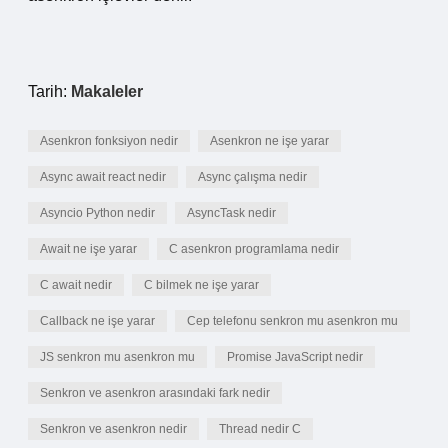
Tarih:
Makaleler
Asenkron fonksiyon nedir
Asenkron ne işe yarar
Async await react nedir
Async çalışma nedir
Asyncio Python nedir
AsyncTask nedir
Await ne işe yarar
C asenkron programlama nedir
C await nedir
C bilmek ne işe yarar
Callback ne işe yarar
Cep telefonu senkron mu asenkron mu
JS senkron mu asenkron mu
Promise JavaScript nedir
Senkron ve asenkron arasındaki fark nedir
Senkron ve asenkron nedir
Thread nedir C