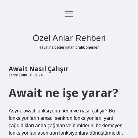
menüyü
Anasayfa
aç
Gizlilik Politikası
Özel Anlar Rehberi
Yasal Uyarı
Hayatına değer katan pratik öneriler!
Hakkımızda
Await Nasıl Çalışır
Tarih: Ekim 18, 2024
Await ne işe yarar?
Async await fonksiyonu nedir ve nasıl çalışır? Bu
fonksiyonların amacı senkron fonksiyonları, yani
çağrıldıkları anda çağrılan ve birbirlerini beklemeyen
fonksiyonları asenkron fonksiyonlara dönüştürmektir.