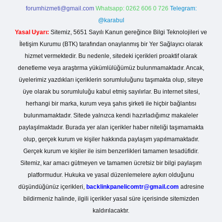
forumhizmeti@gmail.com
Whatsapp: 0262 606 0 726
Telegram:
@karabul
Yasal Uyarı:
Sitemiz, 5651 Sayılı Kanun gereğince Bilgi Teknolojileri ve
İletişim Kurumu (BTK) tarafından onaylanmış bir Yer Sağlayıcı olarak
hizmet vermektedir. Bu nedenle, sitedeki içerikleri proaktif olarak
denetleme veya araştırma yükümlülüğümüz bulunmamaktadır. Ancak,
üyelerimiz yazdıkları içeriklerin sorumluluğunu taşımakta olup, siteye
üye olarak bu sorumluluğu kabul etmiş sayılırlar. Bu internet sitesi,
herhangi bir marka, kurum veya şahıs şirketi ile hiçbir bağlantısı
bulunmamaktadır. Sitede yalnızca kendi hazırladığımız makaleler
paylaşılmaktadır. Burada yer alan içerikler haber niteliği taşımamakta
olup, gerçek kurum ve kişiler hakkında paylaşım yapılmamaktadır.
Gerçek kurum ve kişiler ile isim benzerlikleri tamamen tesadüfidir.
Sitemiz, kar amacı gütmeyen ve tamamen ücretsiz bir bilgi paylaşım
platformudur. Hukuka ve yasal düzenlemelere aykırı olduğunu
düşündüğünüz içerikleri,
backlinkpanelicomtr@gmail.com
adresine
bildirmeniz halinde, ilgili içerikler yasal süre içerisinde sitemizden
kaldırılacaktır.