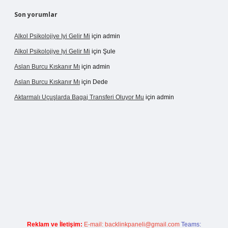
Son yorumlar
Alkol Psikolojiye Iyi Gelir Mi
için
admin
Alkol Psikolojiye Iyi Gelir Mi
için
Şule
Aslan Burcu Kıskanır Mı
için
admin
Aslan Burcu Kıskanır Mı
için
Dede
Aktarmalı Uçuşlarda Bagaj Transferi Oluyor Mu
için
admin
ino giriş
Reklam ve İletişim:
E-mail:
backlinkpaneli@gmail.com
Teams: