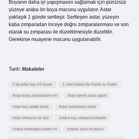
Boyanın daha iyi yapışmasını sağlamak için pürüzsüz
yüzeye araba ön boya macunu uygulanır. Astar
yaklaşık 1 günde sertleşir. Sertleşen astar, yüzeyin
kaba zımparadan inceye doğru zımparalanması ve son
olarak su zımparası ile düzeltilmesiyle düzeltilir.
Gerekirse muayene macunu uygulanabilir.
Tarih:
Makaleler
1 kg astar kaç m2 boyar
1 Litre Astara Ne Kadar su Katılır
Astar boya zımparalanır mı
Astar işlemi nasıl yapılır
Astar kaç saatte kurur
Astar malzemesi nedir
Astar olmazsa ne olur
Astara kaç zımpara kullanılır
Astara sertleştirici katılır mı
Astarın içine ne konur