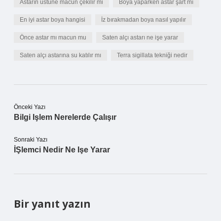
Astarın üstüne macun çekilir mi
Boya yaparken astar şart mı
En iyi astar boya hangisi
İz bırakmadan boya nasıl yapılır
Önce astar mı macun mu
Saten alçı astarı ne işe yarar
Saten alçı astarına su katılır mı
Terra sigillata tekniği nedir
Önceki Yazı
Bilgi Işlem Nerelerde Çalışır
Sonraki Yazı
İŞlemci Nedir Ne Işe Yarar
Bir yanıt yazın