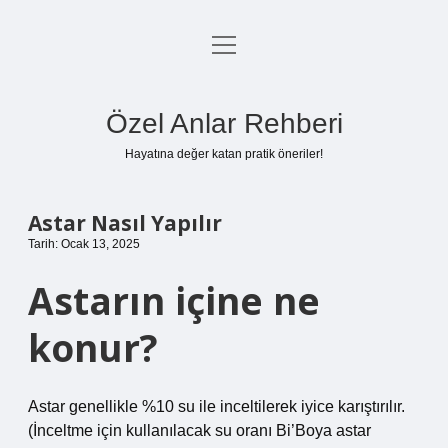
menüyü
Anasayfa
aç
Gizlilik Politikası
Özel Anlar Rehberi
Yasal Uyarı
Hayatına değer katan pratik öneriler!
Hakkımızda
Astar Nasıl Yapılır
Tarih: Ocak 13, 2025
Astarın içine ne
konur?
Astar genellikle %10 su ile inceltilerek iyice karıştırılır.
(İnceltme için kullanılacak su oranı Bi’Boya astar