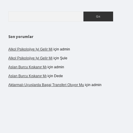
Arama
Son yorumlar
Alkol Psikolojiye Iyi Gelir Mi
için
admin
Alkol Psikolojiye Iyi Gelir Mi
için
Şule
Aslan Burcu Kıskanır Mı
için
admin
Aslan Burcu Kıskanır Mı
için
Dede
Aktarmalı Uçuşlarda Bagaj Transferi Oluyor Mu
için
admin
sino giriş