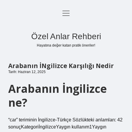
menüyü
Anasayfa
aç
Gizlilik Politikası
Özel Anlar Rehberi
Yasal Uyarı
Hayatına değer katan pratik öneriler!
Hakkımızda
Arabanın İNgilizce Karşılığı Nedir
Tarih: Haziran 12, 2025
Arabanın İngilizce
ne?
“car” teriminin İngilizce-Türkçe Sözlükteki anlamları: 42
sonuçKategoriİngilizceYaygın kullanım1Yaygın