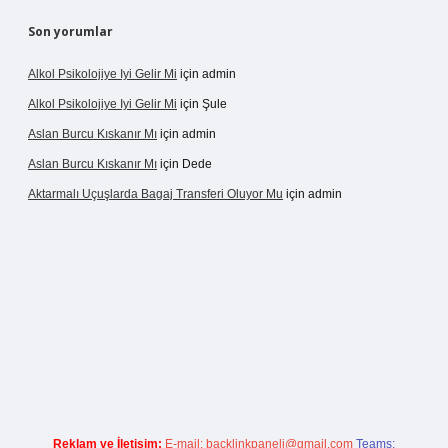
Son yorumlar
Alkol Psikolojiye Iyi Gelir Mi
için
admin
Alkol Psikolojiye Iyi Gelir Mi
için
Şule
Aslan Burcu Kıskanır Mı
için
admin
Aslan Burcu Kıskanır Mı
için
Dede
Aktarmalı Uçuşlarda Bagaj Transferi Oluyor Mu
için
admin
dcasino giriş
Reklam ve İletişim:
E-mail:
backlinkpaneli@gmail.com
Teams: