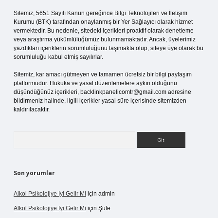
Sitemiz, 5651 Sayılı Kanun gereğince Bilgi Teknolojileri ve İletişim
Kurumu (BTK) tarafından onaylanmış bir Yer Sağlayıcı olarak hizmet
vermektedir. Bu nedenle, sitedeki içerikleri proaktif olarak denetleme
veya araştırma yükümlülüğümüz bulunmamaktadır. Ancak, üyelerimiz
yazdıkları içeriklerin sorumluluğunu taşımakta olup, siteye üye olarak bu
sorumluluğu kabul etmiş sayılırlar.
Sitemiz, kar amacı gütmeyen ve tamamen ücretsiz bir bilgi paylaşım
platformudur. Hukuka ve yasal düzenlemelere aykırı olduğunu
düşündüğünüz içerikleri,
backlinkpanelicomtr@gmail.com
adresine
bildirmeniz halinde, ilgili içerikler yasal süre içerisinde sitemizden
kaldırılacaktır.
Arama
Son yorumlar
Alkol Psikolojiye Iyi Gelir Mi
için
admin
Alkol Psikolojiye Iyi Gelir Mi
için
Şule