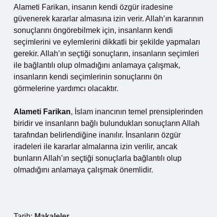
Alameti Farikan, insanın kendi özgür iradesine
güvenerek kararlar almasına izin verir. Allah’ın kararının
sonuçlarını öngörebilmek için, insanların kendi
seçimlerini ve eylemlerini dikkatli bir şekilde yapmaları
gerekir. Allah’ın seçtiği sonuçların, insanların seçimleri
ile bağlantılı olup olmadığını anlamaya çalışmak,
insanların kendi seçimlerinin sonuçlarını ön
görmelerine yardımcı olacaktır.
Alameti Farikan
, İslam inancının temel prensiplerinden
biridir ve insanların bağlı bulundukları sonuçların Allah
tarafından belirlendiğine inanılır. İnsanların özgür
iradeleri ile kararlar almalarına izin verilir, ancak
bunların Allah’ın seçtiği sonuçlarla bağlantılı olup
olmadığını anlamaya çalışmak önemlidir.
Tarih:
Makaleler