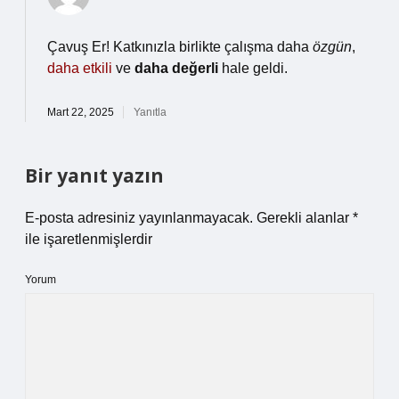
Çavuş Er! Katkınızla birlikte çalışma daha
özgün
,
daha etkili
ve
daha değerli
hale geldi.
Mart 22, 2025
Yanıtla
Bir yanıt yazın
E-posta adresiniz yayınlanmayacak.
Gerekli alanlar
*
ile işaretlenmişlerdir
Yorum