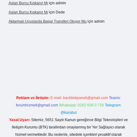
Aslan Burcu Kıskanır Mı
için
admin
Aslan Burcu Kıskanır Mı
için
Dede
Aktarmalı Uçuşlarda Bagaj Transferi Oluyor Mu
için
admin
iş
Reklam ve İletişim:
E-mail:
backlinkpaneli@gmail.com
Teams:
forumhizmeti@gmail.com
Whatsapp: 0262 606 0 726
Telegram:
@karabul
Yasal Uyarı:
Sitemiz, 5651 Sayılı Kanun gereğince Bilgi Teknolojileri ve
İletişim Kurumu (BTK) tarafından onaylanmış bir Yer Sağlayıcı olarak
hizmet vermektedir. Bu nedenle, sitedeki içerikleri proaktif olarak