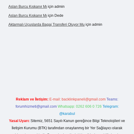
Aslan Burcu Kıskanır Mı
için
admin
Aslan Burcu Kıskanır Mı
için
Dede
Aktarmalı Uçuşlarda Bagaj Transferi Oluyor Mu
için
admin
ino giriş
Reklam ve İletişim:
E-mail:
backlinkpaneli@gmail.com
Teams:
forumhizmeti@gmail.com
Whatsapp: 0262 606 0 726
Telegram:
@karabul
Yasal Uyarı:
Sitemiz, 5651 Sayılı Kanun gereğince Bilgi Teknolojileri ve
İletişim Kurumu (BTK) tarafından onaylanmış bir Yer Sağlayıcı olarak