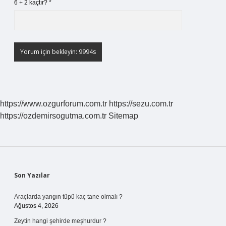
6 + 2 kaçtır?
*
https://www.ozgurforum.com.tr
https://sezu.com.tr
https://ozdemirsogutma.com.tr
Sitemap
Sidebar
Son Yazılar
Araçlarda yangın tüpü kaç tane olmalı ?
Ağustos 4, 2026
Zeytin hangi şehirde meşhurdur ?