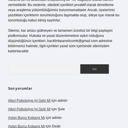
vermektedir. Bu nedenle, sitedeki içerikleri proaktif olarak denetleme
veya araştırma yükümlülüğümüz bulunmamaktadır. Ancak, üyelerimiz
yazdıkları içeriklerin sorumluluğunu taşımakta olup, siteye üye olarak bu
sorumluluğu kabul etmiş sayılırlar.
Sitemiz, kar amacı gütmeyen ve tamamen ücretsiz bir bilgi paylaşım
platformudur. Hukuka ve yasal düzenlemelere aykırı olduğunu
düşündüğünüz içerikleri,
backlinkpanelicomtr@gmail.com
adresine
bildirmeniz halinde, ilgili içerikler yasal süre içerisinde sitemizden
kaldırılacaktır.
Arama
Son yorumlar
Alkol Psikolojiye Iyi Gelir Mi
için
admin
Alkol Psikolojiye Iyi Gelir Mi
için
Şule
Aslan Burcu Kıskanır Mı
için
admin
Aslan Burcu Kıskanır Mı
için
Dede