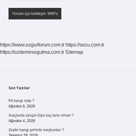
https://www.ozgurforum.com.tr
https://sezu.com.tr
https://ozdemirsogutma.com.tr
Sitemap
Sidebar
Son Yazılar
F# hangi nota ?
Ağustos 6, 2026
Araçlarda yangın tüpü kaç tane olmalı ?
Ağustos 4, 2026
Zeytin hangi şehirde meşhurdur ?
Temmuz 29, 2026