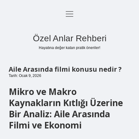
menüyü
Anasayfa
aç
Gizlilik Politikası
Özel Anlar Rehberi
Yasal Uyarı
Hayatına değer katan pratik öneriler!
Hakkımızda
Aile Arasında filmi konusu nedir ?
Tarih: Ocak 9, 2026
Mikro ve Makro
Kaynakların Kıtlığı Üzerine
Bir Analiz: Aile Arasında
Filmi ve Ekonomi