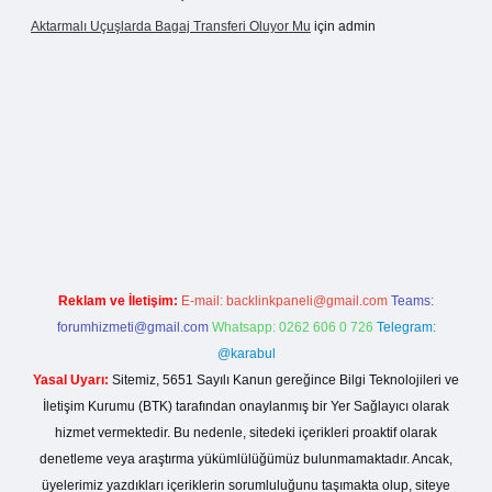
Aktarmalı Uçuşlarda Bagaj Transferi Oluyor Mu
için
admin
no giriş
Reklam ve İletişim:
E-mail:
backlinkpaneli@gmail.com
Teams:
forumhizmeti@gmail.com
Whatsapp: 0262 606 0 726
Telegram:
@karabul
Yasal Uyarı:
Sitemiz, 5651 Sayılı Kanun gereğince Bilgi Teknolojileri ve
İletişim Kurumu (BTK) tarafından onaylanmış bir Yer Sağlayıcı olarak
hizmet vermektedir. Bu nedenle, sitedeki içerikleri proaktif olarak
denetleme veya araştırma yükümlülüğümüz bulunmamaktadır. Ancak,
üyelerimiz yazdıkları içeriklerin sorumluluğunu taşımakta olup, siteye