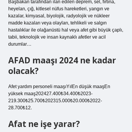
Başbakan tarafından ilan edilen deprem, sel, fırtına,
heyelan, çığ, kitlesel nüfus hareketleri, yangın ve
kazalar, kimyasal, biyolojik, radyolojik ve nükleer
madde kazaları veya olayları, tehlikeli ve salgın
hastalıklar ile olağanüstü hal veya afet gibi büyük çaplı,
tabii, teknolojik ve insan kaynaklı afetler ve acil
durumlar…
AFAD maaşı 2024 ne kadar
olacak?
Afet yardım personeli maaşıYılEn düşük maaşEn
yüksek maaş202427.400₺34.400₺2023-
219.300₺25.700₺202315.000₺20.000₺2022-
28.700₺12.
Afat ne işe yarar?