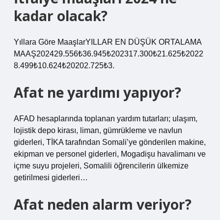
kadar olacak?
Yıllara Göre MaaşlarYILLAR EN DÜŞÜK ORTALAMA
MAAŞ202429.556₺36.945₺202317.300₺21.625₺2022
8.499₺10.624₺20202.725₺3.
Afat ne yardımı yapıyor?
AFAD hesaplarında toplanan yardım tutarları; ulaşım,
lojistik depo kirası, liman, gümrükleme ve navlun
giderleri, TİKA tarafından Somali’ye gönderilen makine,
ekipman ve personel giderleri, Mogadişu havalimanı ve
içme suyu projeleri, Somalili öğrencilerin ülkemize
getirilmesi giderleri…
Afat neden alarm veriyor?