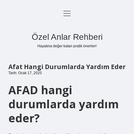
menüyü
Anasayfa
aç
Gizlilik Politikası
Özel Anlar Rehberi
Yasal Uyarı
Hayatına değer katan pratik öneriler!
Hakkımızda
Afat Hangi Durumlarda Yardım Eder
Tarih: Ocak 17, 2025
AFAD hangi
durumlarda yardım
eder?