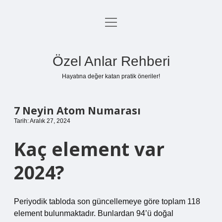
menüyü
Anasayfa
aç
Gizlilik Politikası
Özel Anlar Rehberi
Yasal Uyarı
Hayatına değer katan pratik öneriler!
Hakkımızda
7 Neyin Atom Numarası
Tarih: Aralık 27, 2024
Kaç element var
2024?
Periyodik tabloda son güncellemeye göre toplam 118
element bulunmaktadır. Bunlardan 94’ü doğal