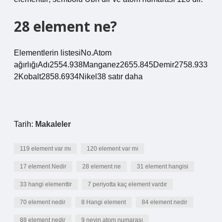
28 element ne?
Elementlerin listesiNo.Atom
ağırlığıAdı2554.938Manganez2655.845Demir2758.933
2Kobalt2858.6934Nikel38 satır daha
Tarih:
Makaleler
119 element var mı
120 element var mı
17 element Nedir
28 element ne
31 element hangisi
33 hangi elementtir
7 periyotta kaç element vardır
70 element nedir
8 Hangi element
84 element nedir
88 element nedir
9 neyin atom numarası