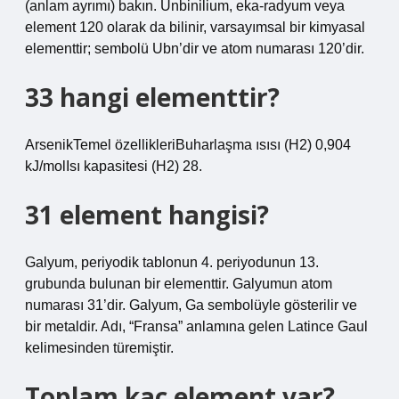
(anlam ayrımı) bakın. Unbinilium, eka-radyum veya
element 120 olarak da bilinir, varsayımsal bir kimyasal
elementtir; sembolü Ubn’dir ve atom numarası 120’dir.
33 hangi elementtir?
ArsenikTemel özellikleriBuharlaşma ısısı (H2) 0,904
kJ/molIsı kapasitesi (H2) 28.
31 element hangisi?
Galyum, periyodik tablonun 4. periyodunun 13.
grubunda bulunan bir elementtir. Galyumun atom
numarası 31’dir. Galyum, Ga sembolüyle gösterilir ve
bir metaldir. Adı, “Fransa” anlamına gelen Latince Gaul
kelimesinden türemiştir.
Toplam kaç element var?