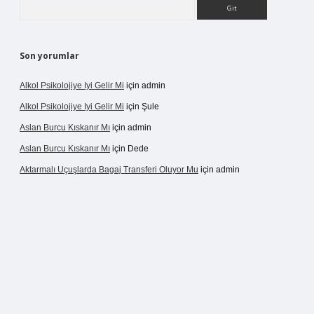
Arama
Son yorumlar
Alkol Psikolojiye Iyi Gelir Mi
için
admin
Alkol Psikolojiye Iyi Gelir Mi
için
Şule
Aslan Burcu Kıskanır Mı
için
admin
Aslan Burcu Kıskanır Mı
için
Dede
Aktarmalı Uçuşlarda Bagaj Transferi Oluyor Mu
için
admin
sino giriş