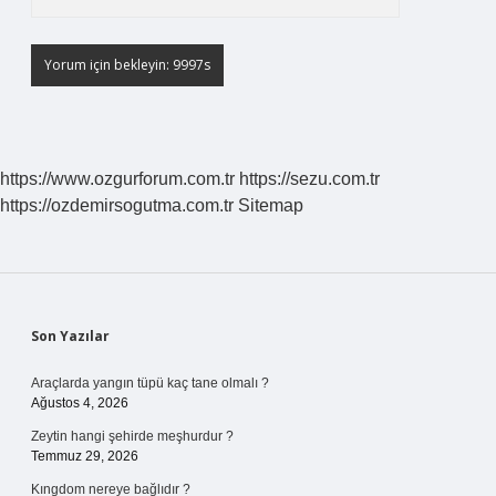
https://www.ozgurforum.com.tr
https://sezu.com.tr
https://ozdemirsogutma.com.tr
Sitemap
Sidebar
Son Yazılar
Araçlarda yangın tüpü kaç tane olmalı ?
Ağustos 4, 2026
Zeytin hangi şehirde meşhurdur ?
Temmuz 29, 2026
Kıngdom nereye bağlıdır ?