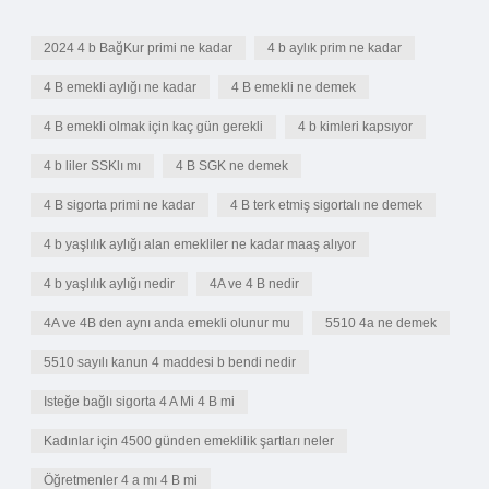
2024 4 b BağKur primi ne kadar
4 b aylık prim ne kadar
4 B emekli aylığı ne kadar
4 B emekli ne demek
4 B emekli olmak için kaç gün gerekli
4 b kimleri kapsıyor
4 b liler SSKlı mı
4 B SGK ne demek
4 B sigorta primi ne kadar
4 B terk etmiş sigortalı ne demek
4 b yaşlılık aylığı alan emekliler ne kadar maaş alıyor
4 b yaşlılık aylığı nedir
4A ve 4 B nedir
4A ve 4B den aynı anda emekli olunur mu
5510 4a ne demek
5510 sayılı kanun 4 maddesi b bendi nedir
Isteğe bağlı sigorta 4 A Mi 4 B mi
Kadınlar için 4500 günden emeklilik şartları neler
Öğretmenler 4 a mı 4 B mi