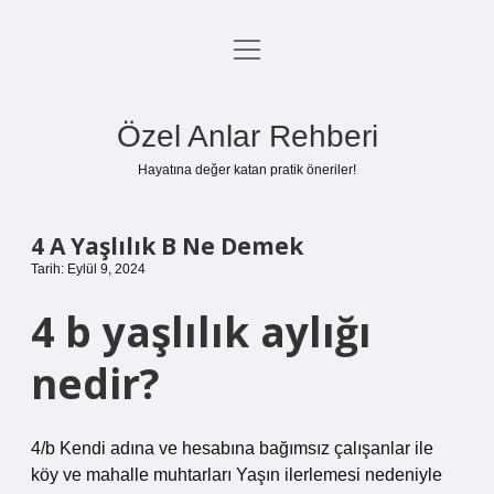
menüyü
Anasayfa
aç
Gizlilik Politikası
Özel Anlar Rehberi
Yasal Uyarı
Hayatına değer katan pratik öneriler!
Hakkımızda
4 A Yaşlılık B Ne Demek
Tarih: Eylül 9, 2024
4 b yaşlılık aylığı
nedir?
4/b Kendi adına ve hesabına bağımsız çalışanlar ile
köy ve mahalle muhtarları Yaşın ilerlemesi nedeniyle