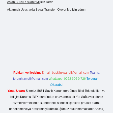
Aslan Burcu Kıskanır Mı
için
Dede
Aktarmalı Uçuşlarda Bagaj Transferi Oluyor Mu
için
admin
ino giriş
Reklam ve İletişim:
E-mail:
backlinkpaneli@gmail.com
Teams:
forumhizmeti@gmail.com
Whatsapp: 0262 606 0 726
Telegram:
@karabul
Yasal Uyarı:
Sitemiz, 5651 Sayılı Kanun gereğince Bilgi Teknolojileri ve
İletişim Kurumu (BTK) tarafından onaylanmış bir Yer Sağlayıcı olarak
hizmet vermektedir. Bu nedenle, sitedeki içerikleri proaktif olarak
denetleme veya araştırma yükümlülüğümüz bulunmamaktadır. Ancak,