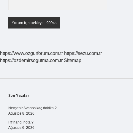
https://www.ozgurforum.com.tr
https://sezu.com.tr
https://ozdemirsogutma.com.tr
Sitemap
Sidebar
Son Yazılar
Nevşehir Avanos kaç dakika ?
Ağustos 8, 2026
F# hangi nota ?
Ağustos 6, 2026