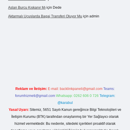
Aslan Burcu Kıskanır Mı
için
Dede
Aktarmalı Uçuşlarda Bagaj Transferi Oluyor Mu
için
admin
sino giriş
Reklam ve İletişim:
E-mail:
backlinkpaneli@gmail.com
Teams:
forumhizmeti@gmail.com
Whatsapp: 0262 606 0 726
Telegram:
@karabul
Yasal Uyarı:
Sitemiz, 5651 Sayılı Kanun gereğince Bilgi Teknolojileri ve
İletişim Kurumu (BTK) tarafından onaylanmış bir Yer Sağlayıcı olarak
hizmet vermektedir. Bu nedenle, sitedeki içerikleri proaktif olarak