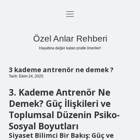
menüyü
Anasayfa
aç
Gizlilik Politikası
Özel Anlar Rehberi
Yasal Uyarı
Hayatına değer katan pratik öneriler!
Hakkımızda
3 kademe antrenör ne demek ?
Tarih: Ekim 24, 2025
3. Kademe Antrenör Ne
Demek? Güç İlişkileri ve
Toplumsal Düzenin Psiko-
Sosyal Boyutları
Siyaset Bilimci Bir Bakış: Güç ve