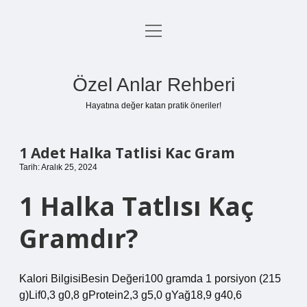
menüyü
Anasayfa
aç
Gizlilik Politikası
Özel Anlar Rehberi
Yasal Uyarı
Hayatına değer katan pratik öneriler!
Hakkımızda
1 Adet Halka Tatlisi Kac Gram
Tarih: Aralık 25, 2024
1 Halka Tatlısı Kaç
Gramdır?
Kalori BilgisiBesin Değeri100 gramda 1 porsiyon (215
g)Lif0,3 g0,8 gProtein2,3 g5,0 gYağ18,9 g40,6