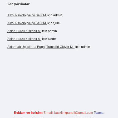
Son yorumlar
Alkol Psikolojiye Iyi Gelir Mi
için
admin
Alkol Psikolojiye Iyi Gelir Mi
için
Şule
Aslan Burcu Kıskanır Mı
için
admin
Aslan Burcu Kıskanır Mı
için
Dede
Aktarmalı Uçuşlarda Bagaj Transferi Oluyor Mu
için
admin
o giriş
Reklam ve İletişim:
E-mail:
backlinkpaneli@gmail.com
Teams: