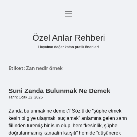
menüyü
Anasayfa
aç
Gizlilik Politikası
Özel Anlar Rehberi
Yasal Uyarı
Hayatına değer katan pratik öneriler!
Hakkımızda
Etiket:
Zan nedir örnek
Suni Zanda Bulunmak Ne Demek
Tarih: Ocak 12, 2025
Zanda bulunmak ne demek? Sözlükte “şüphe etmek,
kesin bilgiye ulaşmak, suçlamak” anlamına gelen zann
fiilinden türemiş bir isim olup, hem “kesinlik, şüphe,
doğrulanmamış kanaatin karşıtı” hem de “düşünerek