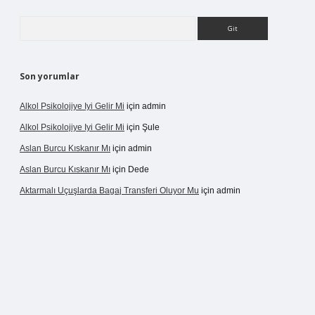
Arama
Son yorumlar
Alkol Psikolojiye Iyi Gelir Mi
için
admin
Alkol Psikolojiye Iyi Gelir Mi
için
Şule
Aslan Burcu Kıskanır Mı
için
admin
Aslan Burcu Kıskanır Mı
için
Dede
Aktarmalı Uçuşlarda Bagaj Transferi Oluyor Mu
için
admin
o giriş