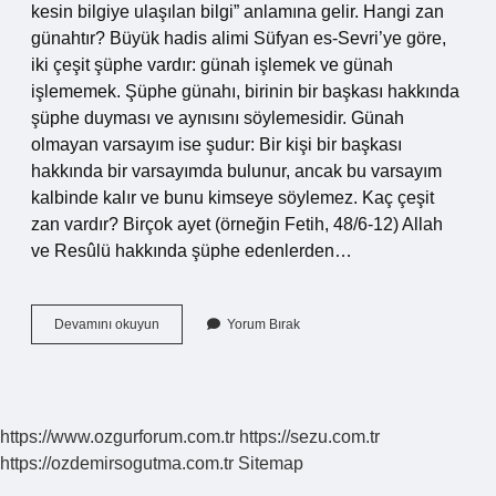
kesin bilgiye ulaşılan bilgi” anlamına gelir. Hangi zan
günahtır? Büyük hadis alimi Süfyan es-Sevri’ye göre,
iki çeşit şüphe vardır: günah işlemek ve günah
işlememek. Şüphe günahı, birinin bir başkası hakkında
şüphe duyması ve aynısını söylemesidir. Günah
olmayan varsayım ise şudur: Bir kişi bir başkası
hakkında bir varsayımda bulunur, ancak bu varsayım
kalbinde kalır ve bunu kimseye söylemez. Kaç çeşit
zan vardır? Birçok ayet (örneğin Fetih, 48/6-12) Allah
ve Resûlü hakkında şüphe edenlerden…
Suni
Devamını okuyun
Yorum Bırak
Zanda
Bulunmak
Ne
Demek
https://www.ozgurforum.com.tr
https://sezu.com.tr
https://ozdemirsogutma.com.tr
Sitemap