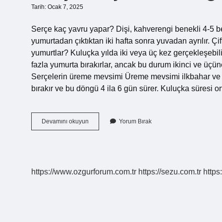
Tarih: Ocak 7, 2025
Serçe kaç yavru yapar? Dişi, kahverengi benekli 4-5 be
yumurtadan çıktıktan iki hafta sonra yuvadan ayrılır. Çi
yumurtlar? Kuluçka yılda iki veya üç kez gerçekleşebili
fazla yumurta bırakırlar, ancak bu durum ikinci ve üçü
Serçelerin üreme mevsimi Üreme mevsimi ilkbahar ve y
bırakır ve bu döngü 4 ila 6 gün sürer. Kuluçka süresi
Serçe
Devamını okuyun
Yorum Bırak
Kaç
Yavru
Doğurur
https://www.ozgurforum.com.tr
https://sezu.com.tr
https