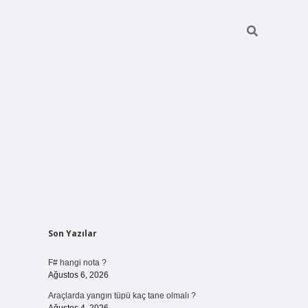
Sidebar
Son Yazılar
vdcasino giri
F# hangi nota ?
Ağustos 6, 2026
Araçlarda yangın tüpü kaç tane olmalı ?