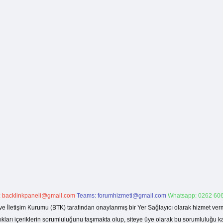
:
backlinkpaneli@gmail.com
Teams:
forumhizmeti@gmail.com
Whatsapp: 0262 606
ve İletişim Kurumu (BTK) tarafından onaylanmış bir Yer Sağlayıcı olarak hizmet verm
rı içeriklerin sorumluluğunu taşımakta olup, siteye üye olarak bu sorumluluğu kabul