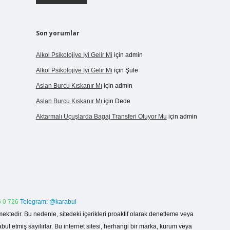
Son yorumlar
Alkol Psikolojiye Iyi Gelir Mi
için
admin
Alkol Psikolojiye Iyi Gelir Mi
için
Şule
Aslan Burcu Kıskanır Mı
için
admin
Aslan Burcu Kıskanır Mı
için
Dede
Aktarmalı Uçuşlarda Bagaj Transferi Oluyor Mu
için
admin
 0 726
Telegram: @karabul
ektedir. Bu nedenle, sitedeki içerikleri proaktif olarak denetleme veya
 etmiş sayılırlar. Bu internet sitesi, herhangi bir marka, kurum veya