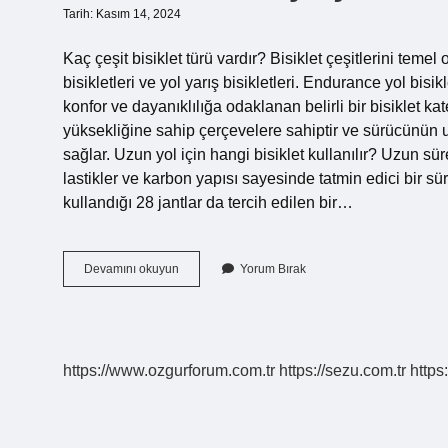
Tarih: Kasım 14, 2024
Kaç çeşit bisiklet türü vardır? Bisiklet çeşitlerini tem
bisikletleri ve yol yarış bisikletleri. Endurance yol bisik
konfor ve dayanıklılığa odaklanan belirli bir bisiklet ka
yüksekliğine sahip çerçevelere sahiptir ve sürücünün
sağlar. Uzun yol için hangi bisiklet kullanılır? Uzun sür
lastikler ve karbon yapısı sayesinde tatmin edici bir sü
kullandığı 28 jantlar da tercih edilen bir…
Yol
Devamını okuyun
Yorum Bırak
Bisikleti
Çeşitleri
Nelerdir
https://www.ozgurforum.com.tr
https://sezu.com.tr
https