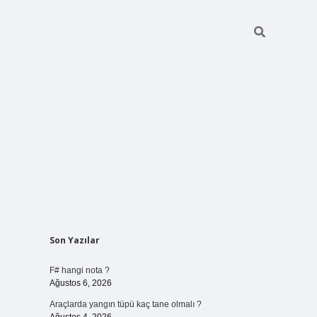
Sidebar
Son Yazılar
vdcasino gir
F# hangi nota ?
Ağustos 6, 2026
Araçlarda yangın tüpü kaç tane olmalı ?