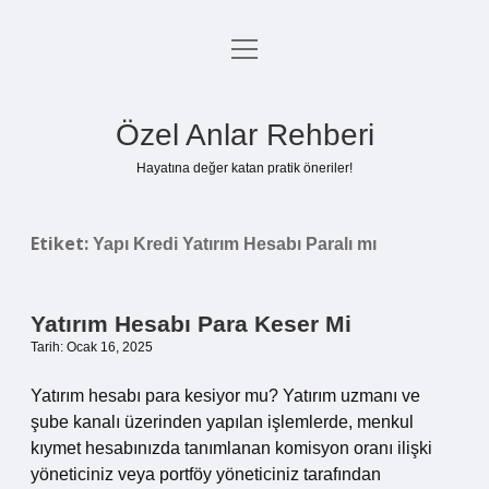
menüyü
Anasayfa
aç
Gizlilik Politikası
Özel Anlar Rehberi
Yasal Uyarı
Hayatına değer katan pratik öneriler!
Hakkımızda
Etiket:
Yapı Kredi Yatırım Hesabı Paralı mı
Yatırım Hesabı Para Keser Mi
Tarih: Ocak 16, 2025
Yatırım hesabı para kesiyor mu? Yatırım uzmanı ve
şube kanalı üzerinden yapılan işlemlerde, menkul
kıymet hesabınızda tanımlanan komisyon oranı ilişki
yöneticiniz veya portföy yöneticiniz tarafından