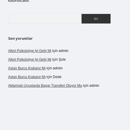
kaldırılacaktır.
Arama
Son yorumlar
Alkol Psikolojiye Iyi Gelir Mi
için
admin
Alkol Psikolojiye Iyi Gelir Mi
için
Şule
Aslan Burcu Kıskanır Mı
için
admin
Aslan Burcu Kıskanır Mı
için
Dede
Aktarmalı Uçuşlarda Bagaj Transferi Oluyor Mu
için
admin
vdcasino giriş