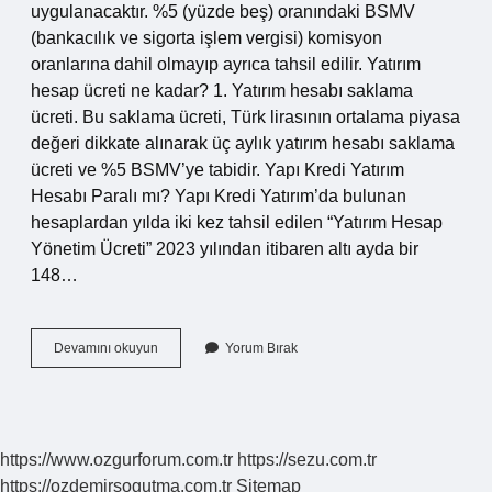
uygulanacaktır. %5 (yüzde beş) oranındaki BSMV
(bankacılık ve sigorta işlem vergisi) komisyon
oranlarına dahil olmayıp ayrıca tahsil edilir. Yatırım
hesap ücreti ne kadar? 1. Yatırım hesabı saklama
ücreti. Bu saklama ücreti, Türk lirasının ortalama piyasa
değeri dikkate alınarak üç aylık yatırım hesabı saklama
ücreti ve %5 BSMV’ye tabidir. Yapı Kredi Yatırım
Hesabı Paralı mı? Yapı Kredi Yatırım’da bulunan
hesaplardan yılda iki kez tahsil edilen “Yatırım Hesap
Yönetim Ücreti” 2023 yılından itibaren altı ayda bir
148…
Yatırım
Devamını okuyun
Yorum Bırak
Hesabı
Para
Keser
Mi
https://www.ozgurforum.com.tr
https://sezu.com.tr
https://ozdemirsogutma.com.tr
Sitemap