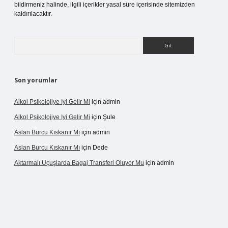
bildirmeniz halinde, ilgili içerikler yasal süre içerisinde sitemizden
kaldırılacaktır.
Arama
Son yorumlar
Alkol Psikolojiye Iyi Gelir Mi
için
admin
Alkol Psikolojiye Iyi Gelir Mi
için
Şule
Aslan Burcu Kıskanır Mı
için
admin
Aslan Burcu Kıskanır Mı
için
Dede
Aktarmalı Uçuşlarda Bagaj Transferi Oluyor Mu
için
admin