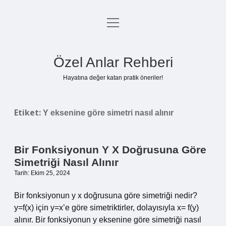
menüyü
Anasayfa
aç
Gizlilik Politikası
Özel Anlar Rehberi
Yasal Uyarı
Hayatına değer katan pratik öneriler!
Hakkımızda
Etiket:
Y eksenine göre simetri nasıl alınır
Bir Fonksiyonun Y X Doğrusuna Göre
Simetriği Nasıl Alınır
Tarih: Ekim 25, 2024
Bir fonksiyonun y x doğrusuna göre simetriği nedir?
y=f(x) için y=x’e göre simetriktirler, dolayısıyla x= f(y)
alınır. Bir fonksiyonun y eksenine göre simetriği nasıl