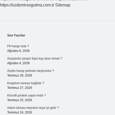
Simetriği
https://ozdemirsogutma.com.tr
Sitemap
Nasıl
Alınır
Sidebar
Son Yazılar
F# hangi nota ?
Ağustos 6, 2026
Araçlarda yangın tüpü kaç tane olmalı ?
Ağustos 4, 2026
Zeytin hangi şehirde meşhurdur ?
Temmuz 29, 2026
Kıngdom nereye bağlıdır ?
Temmuz 27, 2026
Klorofil protein yapılı mıdır ?
Temmuz 25, 2026
Adem elması meyvesi neye iyi gelir ?
Temmuz 24, 2026