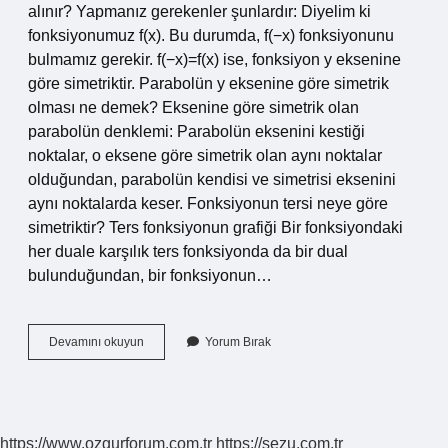
alınır? Yapmanız gerekenler şunlardır: Diyelim ki
fonksiyonumuz f(x) . Bu durumda, f(−x) fonksiyonunu
bulmamız gerekir. f(−x)=f(x) ise, fonksiyon y eksenine
göre simetriktir. Parabolün y eksenine göre simetrik
olması ne demek? Eksenine göre simetrik olan
parabolün denklemi: Parabolün eksenini kestiği
noktalar, o eksene göre simetrik olan aynı noktalar
olduğundan, parabolün kendisi ve simetrisi eksenini
aynı noktalarda keser. Fonksiyonun tersi neye göre
simetriktir? Ters fonksiyonun grafiği Bir fonksiyondaki
her duale karşılık ters fonksiyonda da bir dual
bulunduğundan, bir fonksiyonun…
Bir
Devamını okuyun
Yorum Bırak
Fonksiyonun
Y
X
Doğrusuna
Göre
https://www.ozgurforum.com.tr
https://sezu.com.tr