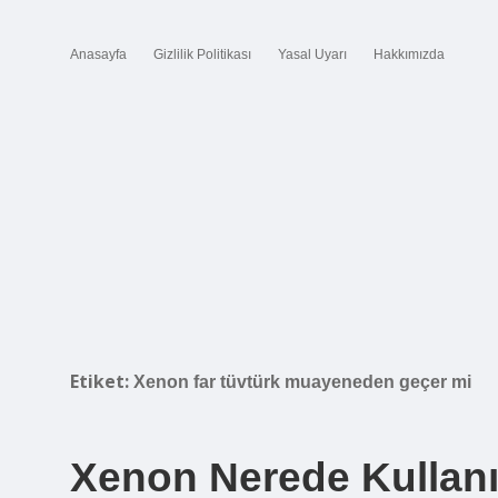
Anasayfa
Gizlilik Politikası
Yasal Uyarı
Hakkımızda
Etiket:
Xenon far tüvtürk muayeneden geçer mi
Xenon Nerede Kullanıl