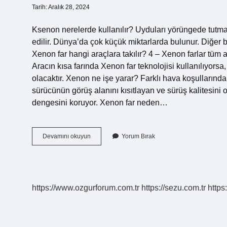
Tarih: Aralık 28, 2024
Ksenon nerelerde kullanılır? Uyduları yörüngede tutmak 
edilir. Dünya’da çok küçük miktarlarda bulunur. Diğer b
Xenon far hangi araçlara takılır? 4 – Xenon farlar tüm ara
Aracın kısa farında Xenon far teknolojisi kullanılıyors
olacaktır. Xenon ne işe yarar? Farklı hava koşullarınd
sürücünün görüş alanını kısıtlayan ve sürüş kalitesini 
dengesini koruyor. Xenon far neden…
Xenon
Devamını okuyun
Yorum Bırak
Nerede
Kullanılır
https://www.ozgurforum.com.tr
https://sezu.com.tr
https