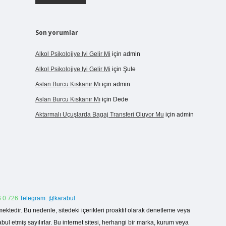
Son yorumlar
Alkol Psikolojiye Iyi Gelir Mi
için
admin
Alkol Psikolojiye Iyi Gelir Mi
için
Şule
Aslan Burcu Kıskanır Mı
için
admin
Aslan Burcu Kıskanır Mı
için
Dede
Aktarmalı Uçuşlarda Bagaj Transferi Oluyor Mu
için
admin
 0 726
Telegram: @karabul
ektedir. Bu nedenle, sitedeki içerikleri proaktif olarak denetleme veya
 etmiş sayılırlar. Bu internet sitesi, herhangi bir marka, kurum veya