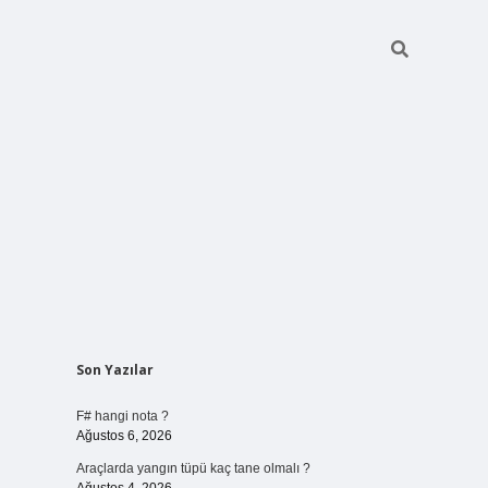
Sidebar
Son Yazılar
vdcasino giriş
F# hangi nota ?
Ağustos 6, 2026
Araçlarda yangın tüpü kaç tane olmalı ?