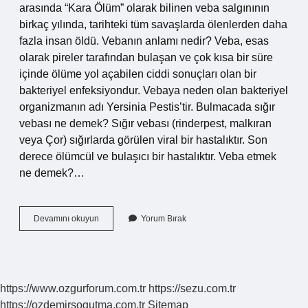
arasında “Kara Ölüm” olarak bilinen veba salgınının
birkaç yılında, tarihteki tüm savaşlarda ölenlerden daha
fazla insan öldü. Vebanın anlamı nedir? Veba, esas
olarak pireler tarafından bulaşan ve çok kısa bir süre
içinde ölüme yol açabilen ciddi sonuçları olan bir
bakteriyel enfeksiyondur. Vebaya neden olan bakteriyel
organizmanın adı Yersinia Pestis’tir. Bulmacada sığır
vebası ne demek? Sığır vebası (rinderpest, malkıran
veya Çor) sığırlarda görülen viral bir hastalıktır. Son
derece ölümcül ve bulaşıcı bir hastalıktır. Veba etmek
ne demek?…
Bulmacada
Devamını okuyun
Yorum Bırak
Veba
Ne
Demek
https://www.ozgurforum.com.tr
https://sezu.com.tr
https://ozdemirsogutma.com.tr
Sitemap