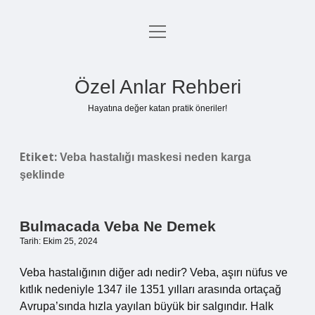
menüyü
Anasayfa
aç
Gizlilik Politikası
Özel Anlar Rehberi
Yasal Uyarı
Hayatına değer katan pratik öneriler!
Hakkımızda
Etiket:
Veba hastalığı maskesi neden karga
şeklinde
Bulmacada Veba Ne Demek
Tarih: Ekim 25, 2024
Veba hastalığının diğer adı nedir? Veba, aşırı nüfus ve
kıtlık nedeniyle 1347 ile 1351 yılları arasında ortaçağ
Avrupa’sında hızla yayılan büyük bir salgındır. Halk