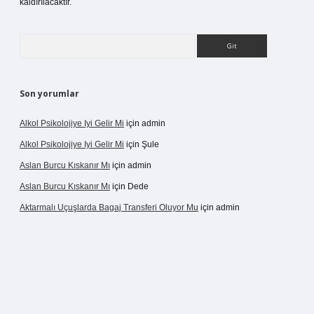
kaldırılacaktır.
Arama
Son yorumlar
Alkol Psikolojiye Iyi Gelir Mi
için
admin
Alkol Psikolojiye Iyi Gelir Mi
için
Şule
Aslan Burcu Kıskanır Mı
için
admin
Aslan Burcu Kıskanır Mı
için
Dede
Aktarmalı Uçuşlarda Bagaj Transferi Oluyor Mu
için
admin