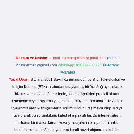
o giriş
Reklam ve İletişim:
E-mail:
backlinkpaneli@gmail.com
Teams:
forumhizmeti@gmail.com
Whatsapp: 0262 606 0 726
Telegram:
@karabul
Yasal Uyarı:
Sitemiz, 5651 Sayılı Kanun gereğince Bilgi Teknolojileri ve
İletişim Kurumu (BTK) tarafından onaylanmış bir Yer Sağlayıcı olarak
hizmet vermektedir. Bu nedenle, sitedeki içerikleri proaktif olarak
denetleme veya araştırma yükümlülüğümüz bulunmamaktadır. Ancak,
üyelerimiz yazdıkları içeriklerin sorumluluğunu taşımakta olup, siteye
üye olarak bu sorumluluğu kabul etmiş sayılırlar. Bu internet sitesi,
herhangi bir marka, kurum veya şahıs şirketi ile hiçbir bağlantısı
bulunmamaktadır. Sitede yalnızca kendi hazırladığımız makaleler