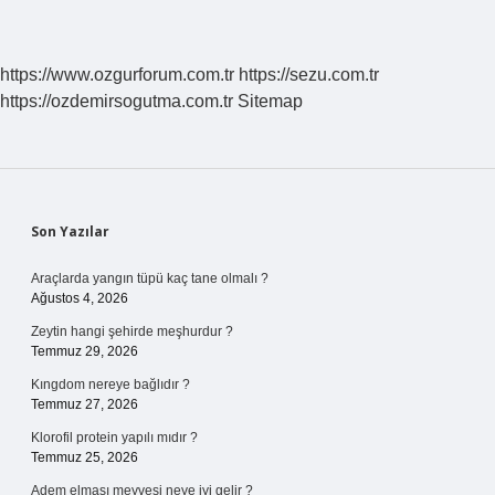
Anlaşmalar
Nasıl
Yürürlüğe
Girer
https://www.ozgurforum.com.tr
https://sezu.com.tr
https://ozdemirsogutma.com.tr
Sitemap
Sidebar
Son Yazılar
Araçlarda yangın tüpü kaç tane olmalı ?
Ağustos 4, 2026
Zeytin hangi şehirde meşhurdur ?
Temmuz 29, 2026
Kıngdom nereye bağlıdır ?
Temmuz 27, 2026
Klorofil protein yapılı mıdır ?
Temmuz 25, 2026
Adem elması meyvesi neye iyi gelir ?