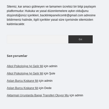
Sitemiz, kar amacı gütmeyen ve tamamen ücretsiz bir bilgi paylaşım
platformudur. Hukuka ve yasal düzenlemelere aykırı olduğunu
düşündüğünüz içerikleri,
backlinkpanelicomtr@gmail.com
adresine
bildirmeniz halinde, ilgili içerikler yasal süre içerisinde sitemizden
kaldırılacaktır.
Arama
Son yorumlar
Alkol Psikolojiye Iyi Gelir Mi
için
admin
Alkol Psikolojiye Iyi Gelir Mi
için
Şule
Aslan Burcu Kıskanır Mı
için
admin
Aslan Burcu Kıskanır Mı
için
Dede
Aktarmalı Uçuşlarda Bagaj Transferi Oluyor Mu
için
admin