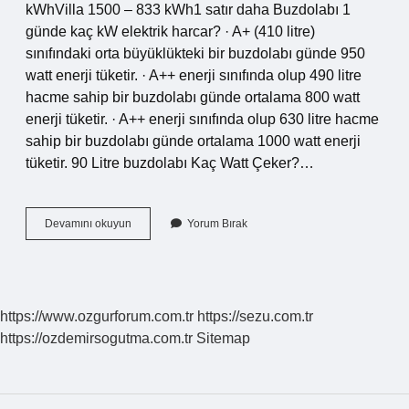
kWhVilla 1500 – 833 kWh1 satır daha Buzdolabı 1
günde kaç kW elektrik harcar? · A+ (410 litre)
sınıfındaki orta büyüklükteki bir buzdolabı günde 950
watt enerji tüketir. · A++ enerji sınıfında olup 490 litre
hacme sahip bir buzdolabı günde ortalama 800 watt
enerji tüketir. · A++ enerji sınıfında olup 630 litre hacme
sahip bir buzdolabı günde ortalama 1000 watt enerji
tüketir. 90 Litre buzdolabı Kaç Watt Çeker?…
Bir
Devamını okuyun
Yorum Bırak
Buzdolabı
Kaç
Kw
https://www.ozgurforum.com.tr
https://sezu.com.tr
https://ozdemirsogutma.com.tr
Sitemap