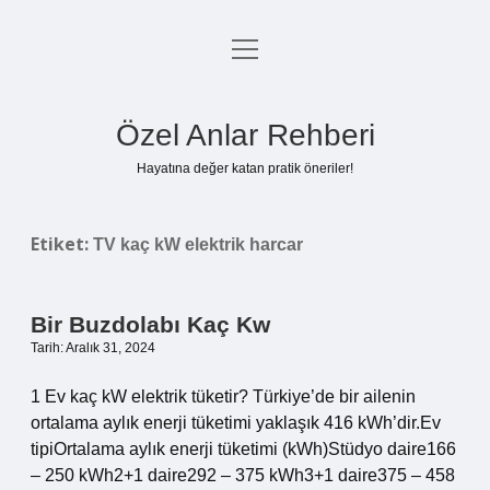
menüyü
Anasayfa
aç
Gizlilik Politikası
Özel Anlar Rehberi
Yasal Uyarı
Hayatına değer katan pratik öneriler!
Hakkımızda
Etiket:
TV kaç kW elektrik harcar
Bir Buzdolabı Kaç Kw
Tarih: Aralık 31, 2024
1 Ev kaç kW elektrik tüketir? Türkiye’de bir ailenin
ortalama aylık enerji tüketimi yaklaşık 416 kWh’dir.Ev
tipiOrtalama aylık enerji tüketimi (kWh)Stüdyo daire166
– 250 kWh2+1 daire292 – 375 kWh3+1 daire375 – 458