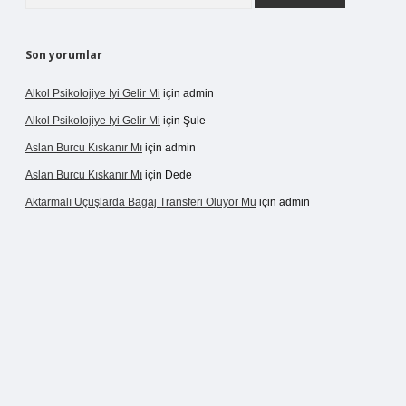
Son yorumlar
Alkol Psikolojiye Iyi Gelir Mi
için
admin
Alkol Psikolojiye Iyi Gelir Mi
için
Şule
Aslan Burcu Kıskanır Mı
için
admin
Aslan Burcu Kıskanır Mı
için
Dede
Aktarmalı Uçuşlarda Bagaj Transferi Oluyor Mu
için
admin
o giriş