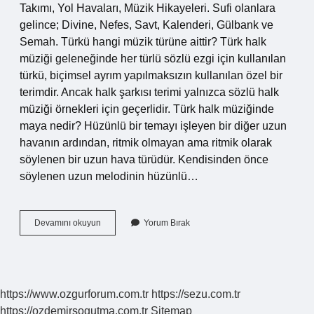
Takımı, Yol Havaları, Müzik Hikayeleri. Sufi olanlara
gelince; Divine, Nefes, Savt, Kalenderi, Gülbank ve
Semah. Türkü hangi müzik türüne aittir? Türk halk
müziği geleneğinde her türlü sözlü ezgi için kullanılan
türkü, biçimsel ayrım yapılmaksızın kullanılan özel bir
terimdir. Ancak halk şarkısı terimi yalnızca sözlü halk
müziği örnekleri için geçerlidir. Türk halk müziğinde
maya nedir? Hüzünlü bir temayı işleyen bir diğer uzun
havanın ardından, ritmik olmayan ama ritmik olarak
söylenen bir uzun hava türüdür. Kendisinden önce
söylenen uzun melodinin hüzünlü…
Türk
Devamını okuyun
Yorum Bırak
Halk
Müziği
Sözlü
Eserlerine
Ne
https://www.ozgurforum.com.tr
https://sezu.com.tr
Ad
https://ozdemirsogutma.com.tr
Sitemap
Verilir