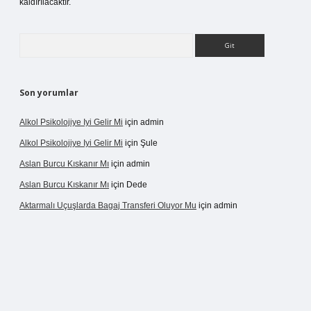
kaldırılacaktır.
Arama
Son yorumlar
Alkol Psikolojiye Iyi Gelir Mi
için
admin
Alkol Psikolojiye Iyi Gelir Mi
için
Şule
Aslan Burcu Kıskanır Mı
için
admin
Aslan Burcu Kıskanır Mı
için
Dede
Aktarmalı Uçuşlarda Bagaj Transferi Oluyor Mu
için
admin