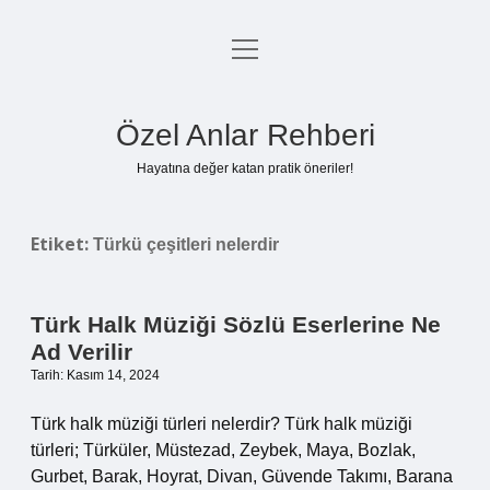
menüyü
Anasayfa
aç
Gizlilik Politikası
Özel Anlar Rehberi
Yasal Uyarı
Hayatına değer katan pratik öneriler!
Hakkımızda
Etiket:
Türkü çeşitleri nelerdir
Türk Halk Müziği Sözlü Eserlerine Ne
Ad Verilir
Tarih: Kasım 14, 2024
Türk halk müziği türleri nelerdir? Türk halk müziği
türleri; Türküler, Müstezad, Zeybek, Maya, Bozlak,
Gurbet, Barak, Hoyrat, Divan, Güvende Takımı, Barana