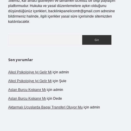
Sitemiz, kar amacı gütmeyen ve tamamen ücretsiz bir bilgi paylaşım
platformudur. Hukuka ve yasal düzenlemelere aykırı olduğunu
düşündüğünüz içerikleri,
backlinkpanelicomtr@gmail.com
adresine
bildirmeniz halinde, ilgili içerikler yasal süre içerisinde sitemizden
kaldırılacaktır.
Arama
Son yorumlar
Alkol Psikolojiye Iyi Gelir Mi
için
admin
Alkol Psikolojiye Iyi Gelir Mi
için
Şule
Aslan Burcu Kıskanır Mı
için
admin
Aslan Burcu Kıskanır Mı
için
Dede
Aktarmalı Uçuşlarda Bagaj Transferi Oluyor Mu
için
admin