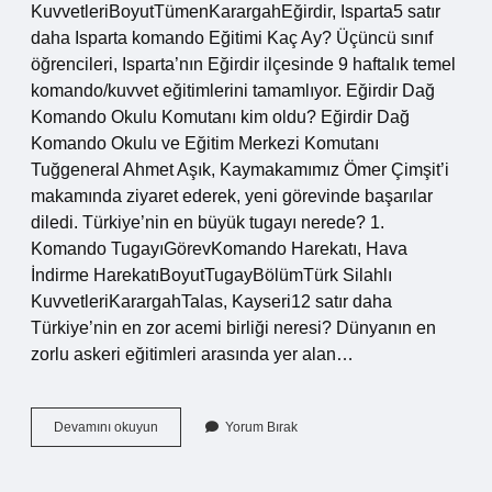
KuvvetleriBoyutTümenKarargahEğirdir, Isparta5 satır
daha Isparta komando Eğitimi Kaç Ay? Üçüncü sınıf
öğrencileri, Isparta’nın Eğirdir ilçesinde 9 haftalık temel
komando/kuvvet eğitimlerini tamamlıyor. Eğirdir Dağ
Komando Okulu Komutanı kim oldu? Eğirdir Dağ
Komando Okulu ve Eğitim Merkezi Komutanı
Tuğgeneral Ahmet Aşık, Kaymakamımız Ömer Çimşit’i
makamında ziyaret ederek, yeni görevinde başarılar
diledi. Türkiye’nin en büyük tugayı nerede? 1.
Komando TugayıGörevKomando Harekatı, Hava
İndirme HarekatıBoyutTugayBölümTürk Silahlı
KuvvetleriKarargahTalas, Kayseri12 satır daha
Türkiye’nin en zor acemi birliği neresi? Dünyanın en
zorlu askeri eğitimleri arasında yer alan…
Isparta
Devamını okuyun
Yorum Bırak
Eğirdir
Kule
Kaç