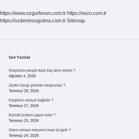
Metre
https://www.ozgurforum.com.tr
https://sezu.com.tr
https://ozdemirsogutma.com.tr
Sitemap
Sidebar
Son Yazılar
Araçlarda yangın tüpü kaç tane olmalı ?
Ağustos 4, 2026
Zeytin hangi şehirde meşhurdur ?
Temmuz 29, 2026
Kıngdom nereye bağlıdır ?
Temmuz 27, 2026
Klorofil protein yapılı mıdır ?
Temmuz 25, 2026
Adem elması meyvesi neye iyi gelir ?
Temmuz 24, 2026