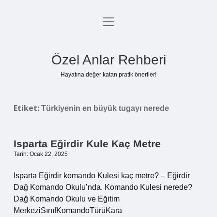
menüyü
Anasayfa
aç
Gizlilik Politikası
Özel Anlar Rehberi
Yasal Uyarı
Hayatına değer katan pratik öneriler!
Hakkımızda
Etiket:
Türkiyenin en büyük tugayı nerede
Isparta Eğirdir Kule Kaç Metre
Tarih: Ocak 22, 2025
Isparta Eğirdir komando Kulesi kaç metre? – Eğirdir
Dağ Komando Okulu’nda. Komando Kulesi nerede?
Dağ Komando Okulu ve Eğitim
MerkeziSınıfKomandoTürüKara