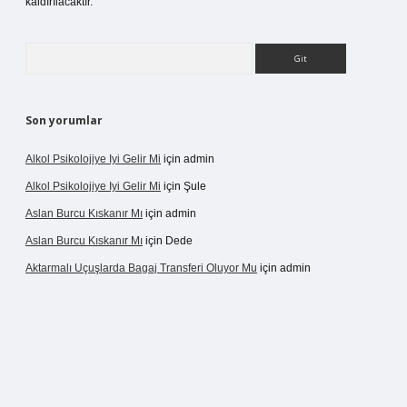
kaldırılacaktır.
Arama
Son yorumlar
Alkol Psikolojiye Iyi Gelir Mi
için
admin
Alkol Psikolojiye Iyi Gelir Mi
için
Şule
Aslan Burcu Kıskanır Mı
için
admin
Aslan Burcu Kıskanır Mı
için
Dede
Aktarmalı Uçuşlarda Bagaj Transferi Oluyor Mu
için
admin
o giriş