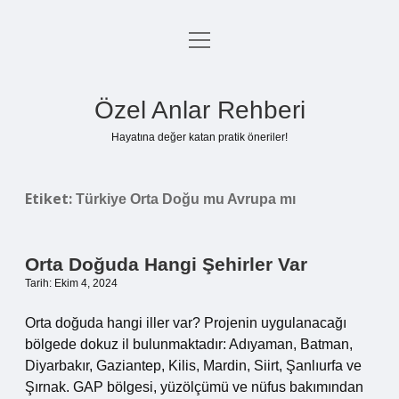
menüyü
Anasayfa
aç
Gizlilik Politikası
Özel Anlar Rehberi
Yasal Uyarı
Hayatına değer katan pratik öneriler!
Hakkımızda
Etiket:
Türkiye Orta Doğu mu Avrupa mı
Orta Doğuda Hangi Şehirler Var
Tarih: Ekim 4, 2024
Orta doğuda hangi iller var? Projenin uygulanacağı
bölgede dokuz il bulunmaktadır: Adıyaman, Batman,
Diyarbakır, Gaziantep, Kilis, Mardin, Siirt, Şanlıurfa ve
Şırnak. GAP bölgesi, yüzölçümü ve nüfus bakımından