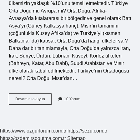
ülkemizin yaklaşık %10’unu temsil etmektedir. Türkiye
Orta Doğu mu Avrupa mı? Orta Doğu, Afrika-
Avrasya’da kıtalararası bir bölgedir ve genel olarak Batı
Asya’yı (Güney Kafkasya hariç), Mısır’ın tamamını
(çoğunlukla Kuzey Afrika’da) ve Türkiye’yi (kısmen
Balkanlar’da) kapsar. Orta Doğu’da hangi ülkeler var?
Daha dar bir tanımlamayla, Orta Doğu’da yalnızca İran,
Irak, Suriye, Ürdün, Lübnan, Kuveyt, Körfez ülkeleri
(Bahreyn, Katar, Abu Dabi), Suudi Arabistan ve Mısır
ülke olarak kabul edilmektedir. Türkiye’nin Ortadoğusu
neresi? Orta Doğu; Mısır’dan…
Orta
Devamını okuyun
10 Yorum
Doğuda
Hangi
Şehirler
Var
https://www.ozgurforum.com.tr
https://sezu.com.tr
https://ozdemirsogutma.com.tr
Sitemap