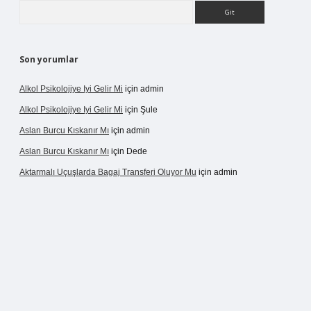
Arama
Son yorumlar
Alkol Psikolojiye Iyi Gelir Mi
için
admin
Alkol Psikolojiye Iyi Gelir Mi
için
Şule
Aslan Burcu Kıskanır Mı
için
admin
Aslan Burcu Kıskanır Mı
için
Dede
Aktarmalı Uçuşlarda Bagaj Transferi Oluyor Mu
için
admin
o giriş