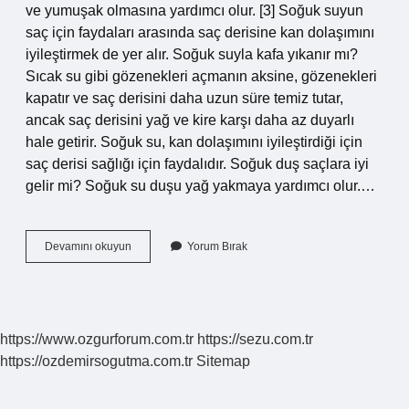
ve yumuşak olmasına yardımcı olur. [3] Soğuk suyun
saç için faydaları arasında saç derisine kan dolaşımını
iyileştirmek de yer alır. Soğuk suyla kafa yıkanır mı?
Sıcak su gibi gözenekleri açmanın aksine, gözenekleri
kapatır ve saç derisini daha uzun süre temiz tutar,
ancak saç derisini yağ ve kire karşı daha az duyarlı
hale getirir. Soğuk su, kan dolaşımını iyileştirdiği için
saç derisi sağlığı için faydalıdır. Soğuk duş saçlara iyi
gelir mi? Soğuk su duşu yağ yakmaya yardımcı olur.…
Saçı
Devamını okuyun
Yorum Bırak
Soğuk
Suyla
Yıkamak
Ne
Işe
https://www.ozgurforum.com.tr
https://sezu.com.tr
Yarar
https://ozdemirsogutma.com.tr
Sitemap