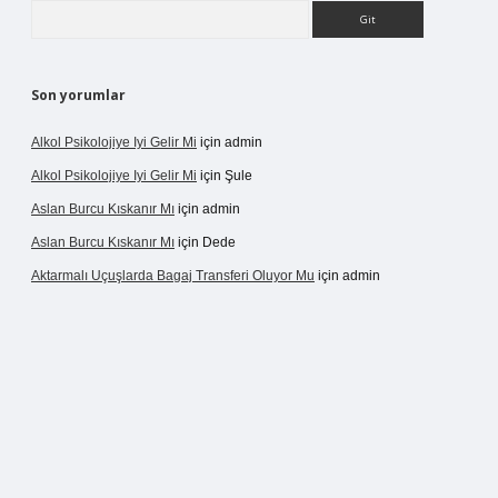
Arama
Son yorumlar
Alkol Psikolojiye Iyi Gelir Mi
için
admin
Alkol Psikolojiye Iyi Gelir Mi
için
Şule
Aslan Burcu Kıskanır Mı
için
admin
Aslan Burcu Kıskanır Mı
için
Dede
Aktarmalı Uçuşlarda Bagaj Transferi Oluyor Mu
için
admin
o giriş