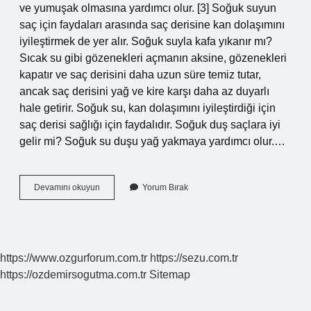
ve yumuşak olmasına yardımcı olur. [3] Soğuk suyun
saç için faydaları arasında saç derisine kan dolaşımını
iyileştirmek de yer alır. Soğuk suyla kafa yıkanır mı?
Sıcak su gibi gözenekleri açmanın aksine, gözenekleri
kapatır ve saç derisini daha uzun süre temiz tutar,
ancak saç derisini yağ ve kire karşı daha az duyarlı
hale getirir. Soğuk su, kan dolaşımını iyileştirdiği için
saç derisi sağlığı için faydalıdır. Soğuk duş saçlara iyi
gelir mi? Soğuk su duşu yağ yakmaya yardımcı olur.…
Saçı
Devamını okuyun
Yorum Bırak
Soğuk
Suyla
Yıkamak
Ne
Işe
https://www.ozgurforum.com.tr
https://sezu.com.tr
Yarar
https://ozdemirsogutma.com.tr
Sitemap