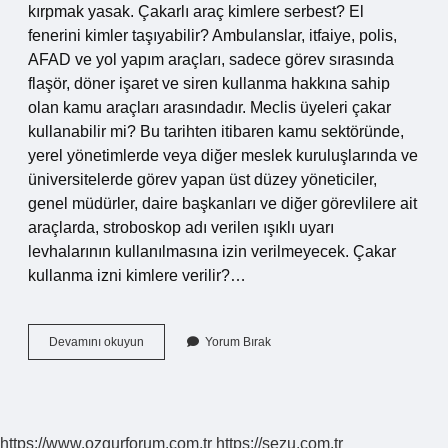
kırpmak yasak. Çakarlı araç kimlere serbest? El
fenerini kimler taşıyabilir? Ambulanslar, itfaiye, polis,
AFAD ve yol yapım araçları, sadece görev sırasında
flaşör, döner işaret ve siren kullanma hakkına sahip
olan kamu araçları arasındadır. Meclis üyeleri çakar
kullanabilir mi? Bu tarihten itibaren kamu sektöründe,
yerel yönetimlerde veya diğer meslek kuruluşlarında ve
üniversitelerde görev yapan üst düzey yöneticiler,
genel müdürler, daire başkanları ve diğer görevlilere ait
araçlarda, stroboskop adı verilen ışıklı uyarı
levhalarının kullanılmasına izin verilmeyecek. Çakar
kullanma izni kimlere verilir?…
Belediye
Devamını okuyun
Yorum Bırak
Başkanları
Çakarlı
Araç
Kullanabilir
Mi
https://www.ozgurforum.com.tr
https://sezu.com.tr