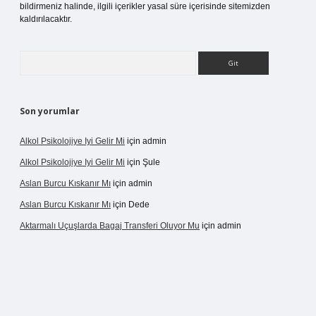
bildirmeniz halinde, ilgili içerikler yasal süre içerisinde sitemizden
kaldırılacaktır.
Arama
Son yorumlar
Alkol Psikolojiye Iyi Gelir Mi
için
admin
Alkol Psikolojiye Iyi Gelir Mi
için
Şule
Aslan Burcu Kıskanır Mı
için
admin
Aslan Burcu Kıskanır Mı
için
Dede
Aktarmalı Uçuşlarda Bagaj Transferi Oluyor Mu
için
admin