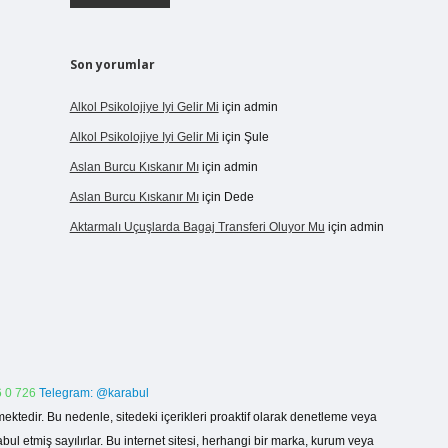
Son yorumlar
Alkol Psikolojiye Iyi Gelir Mi
için
admin
Alkol Psikolojiye Iyi Gelir Mi
için
Şule
Aslan Burcu Kıskanır Mı
için
admin
Aslan Burcu Kıskanır Mı
için
Dede
Aktarmalı Uçuşlarda Bagaj Transferi Oluyor Mu
için
admin
 0 726
Telegram: @karabul
ektedir. Bu nedenle, sitedeki içerikleri proaktif olarak denetleme veya
 etmiş sayılırlar. Bu internet sitesi, herhangi bir marka, kurum veya