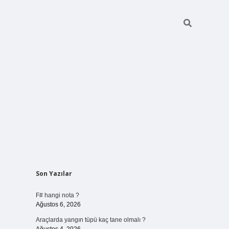
Sidebar
Son Yazılar
vdcasino giriş
F# hangi nota ?
Ağustos 6, 2026
Araçlarda yangın tüpü kaç tane olmalı ?