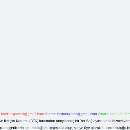
:
backlinkpaneli@gmail.com
Teams:
forumhizmeti@gmail.com
Whatsapp: 0262 606
ve İletişim Kurumu (BTK) tarafından onaylanmış bir Yer Sağlayıcı olarak hizmet verm
rı içeriklerin sorumluluğunu taşımakta olup, siteye üye olarak bu sorumluluğu kabul