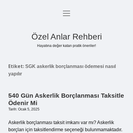
menüyü
Anasayfa
aç
Gizlilik Politikası
Özel Anlar Rehberi
Yasal Uyarı
Hayatına değer katan pratik öneriler!
Hakkımızda
Etiket:
SGK askerlik borçlanması ödemesi nasıl
yapılır
540 Gün Askerlik Borçlanması Taksitle
Ödenir Mi
Tarih: Ocak 5, 2025
Askerlik borçlanması taksit imkanı var mı? Askerlik
borçları için taksitlendirme seçeneği bulunmamaktadır.