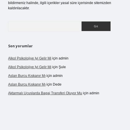
bildirmeniz halinde, ilgili içerikler yasal süre içerisinde sitemizden
kaldırılacaktır.
Arama
Son yorumlar
Alkol Psikolojiye Iyi Gelir Mi
için
admin
Alkol Psikolojiye Iyi Gelir Mi
için
Şule
Aslan Burcu Kıskanır Mı
için
admin
Aslan Burcu Kıskanır Mı
için
Dede
Aktarmalı Uçuşlarda Bagaj Transferi Oluyor Mu
için
admin