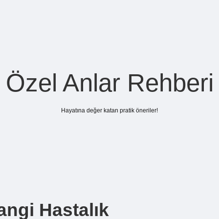
Özel Anlar Rehberi
Hayatına değer katan pratik öneriler!
ngi Hastalık