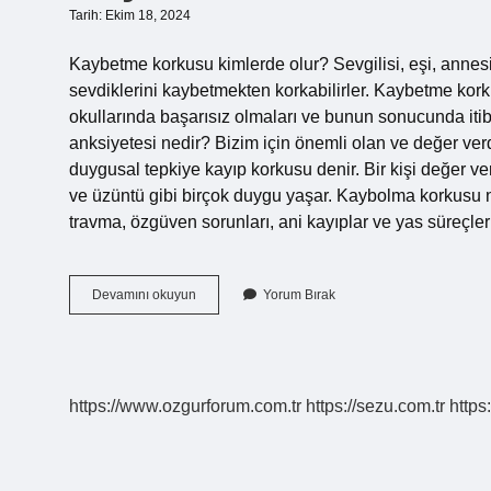
Tarih: Ekim 18, 2024
Kaybetme korkusu kimlerde olur? Sevgilisi, eşi, annesi,
sevdiklerini kaybetmekten korkabilirler. Kaybetme kor
okullarında başarısız olmaları ve bunun sonucunda itiba
anksiyetesi nedir? Bizim için önemli olan ve değer verd
duygusal tepkiye kayıp korkusu denir. Bir kişi değer ver
ve üzüntü gibi birçok duygu yaşar. Kaybolma korkusu n
travma, özgüven sorunları, ani kayıplar ve yas süreçle
Kaybetme
Devamını okuyun
Yorum Bırak
Korkusu
Hangi
Hastalık
https://www.ozgurforum.com.tr
https://sezu.com.tr
https