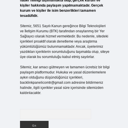
haber niteliği taşımamakta olup, gerçek kurum ve
kişiler hakkında paylaşım yapılmamaktadır. Gerçek
kurum ve kişiler ile isim benzerlikleri tamamen
tesadüfidir.
Sitemiz, 5651 Sayılı Kanun gereğince Bilgi Teknolojileri
ve İletişim Kurumu (BTK) tarafından onaylanmış bir Yer
Sağlayıcı olarak hizmet vermektedir. Bu nedenle, sitedeki
içerikleri proaktif olarak denetleme veya araştırma
yükümlülüğümüz bulunmamaktadır. Ancak, üyelerimiz
yazdıkları içeriklerin sorumluluğunu taşımakta olup, siteye
üye olarak bu sorumluluğu kabul etmiş sayılırlar.
Sitemiz, kar amacı gütmeyen ve tamamen ücretsiz bir bilgi
paylaşım platformudur. Hukuka ve yasal düzenlemelere
aykırı olduğunu düşündüğünüz içerikleri,
backlinkpanelicomtr@gmail.com
adresine bildirmeniz
halinde, ilgili içerikler yasal süre içerisinde sitemizden
kaldırılacaktır.
Arama