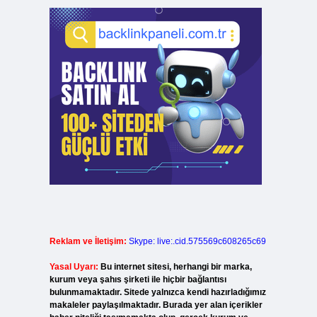
Reklam ve İletişim:
Skype: live:.cid.575569c608265c69
Yasal Uyarı:
Bu internet sitesi, herhangi bir marka,
kurum veya şahıs şirketi ile hiçbir bağlantısı
bulunmamaktadır. Sitede yalnızca kendi hazırladığımız
makaleler paylaşılmaktadır. Burada yer alan içerikler