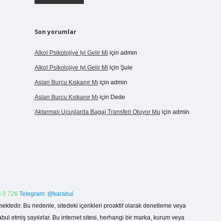
Son yorumlar
Alkol Psikolojiye Iyi Gelir Mi
için
admin
Alkol Psikolojiye Iyi Gelir Mi
için
Şule
Aslan Burcu Kıskanır Mı
için
admin
Aslan Burcu Kıskanır Mı
için
Dede
Aktarmalı Uçuşlarda Bagaj Transferi Oluyor Mu
için
admin
 0 726
Telegram: @karabul
ektedir. Bu nedenle, sitedeki içerikleri proaktif olarak denetleme veya
 etmiş sayılırlar. Bu internet sitesi, herhangi bir marka, kurum veya