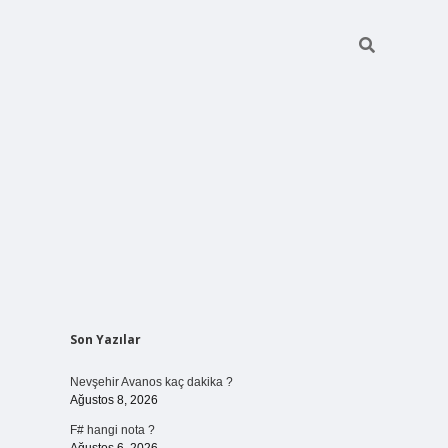
Sidebar
Son Yazılar
vdcasino giriş
Nevşehir Avanos kaç dakika ?
Ağustos 8, 2026
F# hangi nota ?