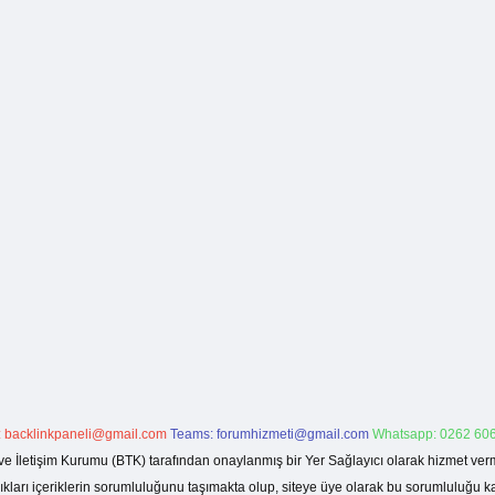
:
backlinkpaneli@gmail.com
Teams:
forumhizmeti@gmail.com
Whatsapp: 0262 606
ve İletişim Kurumu (BTK) tarafından onaylanmış bir Yer Sağlayıcı olarak hizmet verm
rı içeriklerin sorumluluğunu taşımakta olup, siteye üye olarak bu sorumluluğu kabul