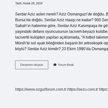
Tarih: Aralık 28, 2024
Serdar Aziz aslen nereli? Aziz Osmangazi’de doğdu.
Bursa’da doğdu. Serdar Aziz maaşı ne kadar? 900 Serd
Sabah’ın haberine göre, Serdar Aziz Kasımpaşa ile gör
yaşındaki defans oyuncusunun lacivert-beyazlı kulübe t
lacivertli kulüpten yapılan açıklamada, “A futbol takı
Münih’te sol ayak bileğinden başarılı bir artroskopik op
köylü? Serdar Aziz kimdir? 23 Ekim 1990’da Osmangaz
Serdar
Devamını okuyun
Yorum Bırak
Aziz
Kimdir
Nerelidir
https://www.ozgurforum.com.tr
https://sezu.com.tr
https