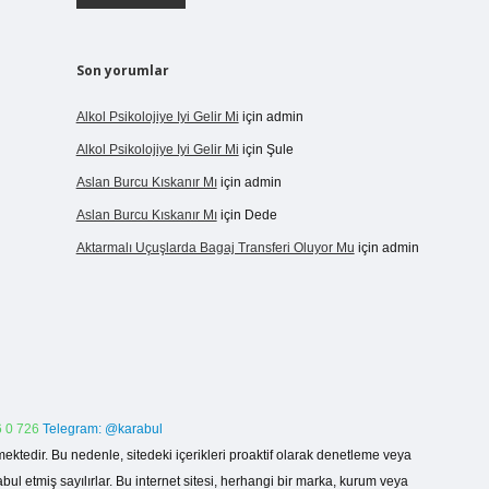
Son yorumlar
Alkol Psikolojiye Iyi Gelir Mi
için
admin
Alkol Psikolojiye Iyi Gelir Mi
için
Şule
Aslan Burcu Kıskanır Mı
için
admin
Aslan Burcu Kıskanır Mı
için
Dede
Aktarmalı Uçuşlarda Bagaj Transferi Oluyor Mu
için
admin
 0 726
Telegram: @karabul
ektedir. Bu nedenle, sitedeki içerikleri proaktif olarak denetleme veya
 etmiş sayılırlar. Bu internet sitesi, herhangi bir marka, kurum veya