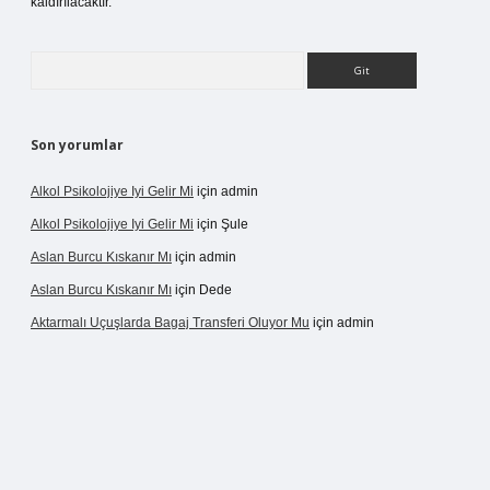
kaldırılacaktır.
Arama
Son yorumlar
Alkol Psikolojiye Iyi Gelir Mi
için
admin
Alkol Psikolojiye Iyi Gelir Mi
için
Şule
Aslan Burcu Kıskanır Mı
için
admin
Aslan Burcu Kıskanır Mı
için
Dede
Aktarmalı Uçuşlarda Bagaj Transferi Oluyor Mu
için
admin
o giriş