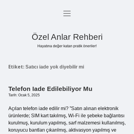
menüyü
Anasayfa
aç
Gizlilik Politikası
Özel Anlar Rehberi
Yasal Uyarı
Hayatına değer katan pratik öneriler!
Hakkımızda
Etiket:
Satıcı iade yok diyebilir mi
Telefon Iade Edilebiliyor Mu
Tarih: Ocak 5, 2025
Açılan telefon iade edilir mi? ”Satın alınan elektronik
ürünlerde; SIM kart takılmış, Wi-Fi ile şebeke bağlantısı
kurulmuş, kurulum yapılmış, sarf malzemesi kullanılmış,
koruyucu bantları çıkarılmış, aktivasyon yapılmış ve