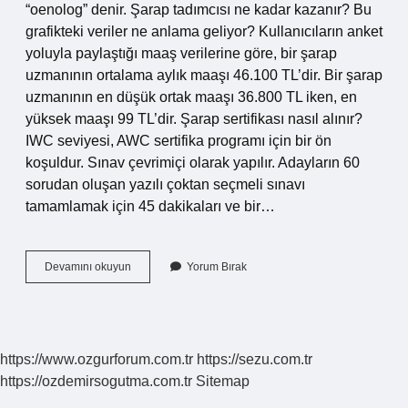
“oenolog” denir. Şarap tadımcısı ne kadar kazanır? Bu
grafikteki veriler ne anlama geliyor? Kullanıcıların anket
yoluyla paylaştığı maaş verilerine göre, bir şarap
uzmanının ortalama aylık maaşı 46.100 TL’dir. Bir şarap
uzmanının en düşük ortak maaşı 36.800 TL iken, en
yüksek maaşı 99 TL’dir. Şarap sertifikası nasıl alınır?
IWC seviyesi, AWC sertifika programı için bir ön
koşuldur. Sınav çevrimiçi olarak yapılır. Adayların 60
sorudan oluşan yazılı çoktan seçmeli sınavı
tamamlamak için 45 dakikaları ve bir…
Şarap
Devamını okuyun
Yorum Bırak
Uzmanı
Nasıl
Olunur
https://www.ozgurforum.com.tr
https://sezu.com.tr
https://ozdemirsogutma.com.tr
Sitemap