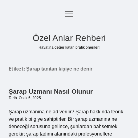
menüyü
Anasayfa
aç
Gizlilik Politikası
Özel Anlar Rehberi
Yasal Uyarı
Hayatına değer katan pratik öneriler!
Hakkımızda
Etiket:
Şarap tanıtan kişiye ne denir
Şarap Uzmanı Nasıl Olunur
Tarih: Ocak 5, 2025
Şarap uzmanına ne ad verilir? Şarap hakkında teorik
ve pratik bilgiye sahiptirler. Bir şarap uzmanına ne
deneceği sorusuna gelince, şunlardan bahsetmek
gerekir: şarap tadımı alanındaki profesyonellere