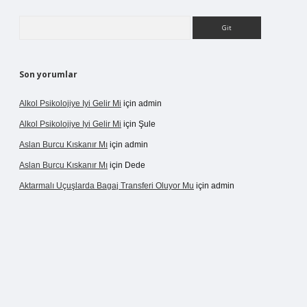
Arama
Son yorumlar
Alkol Psikolojiye Iyi Gelir Mi
için
admin
Alkol Psikolojiye Iyi Gelir Mi
için
Şule
Aslan Burcu Kıskanır Mı
için
admin
Aslan Burcu Kıskanır Mı
için
Dede
Aktarmalı Uçuşlarda Bagaj Transferi Oluyor Mu
için
admin
o giriş