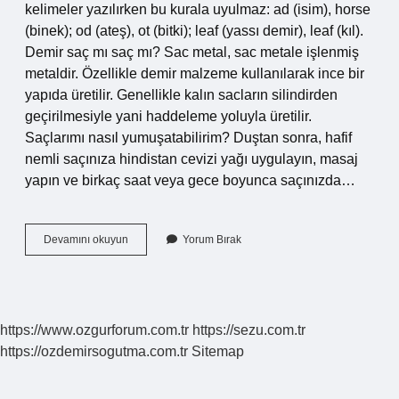
kelimeler yazılırken bu kurala uyulmaz: ad (isim), horse
(binek); od (ateş), ot (bitki); leaf (yassı demir), leaf (kıl).
Demir saç mı saç mı? Sac metal, sac metale işlenmiş
metaldir. Özellikle demir malzeme kullanılarak ince bir
yapıda üretilir. Genellikle kalın sacların silindirden
geçirilmesiyle yani haddeleme yoluyla üretilir.
Saçlarımı nasıl yumuşatabilirim? Duştan sonra, hafif
nemli saçınıza hindistan cevizi yağı uygulayın, masaj
yapın ve birkaç saat veya gece boyunca saçınızda…
Saçımı
Devamını okuyun
Yorum Bırak
Nasıl
Yazılır
https://www.ozgurforum.com.tr
https://sezu.com.tr
https://ozdemirsogutma.com.tr
Sitemap