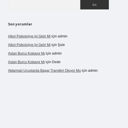
Arama
Son yorumlar
Alkol Psikolojiye Iyi Gelir Mi
için
admin
Alkol Psikolojiye Iyi Gelir Mi
için
Şule
Aslan Burcu Kıskanır Mı
için
admin
Aslan Burcu Kıskanır Mı
için
Dede
Aktarmalı Uçuşlarda Bagaj Transferi Oluyor Mu
için
admin
o giriş