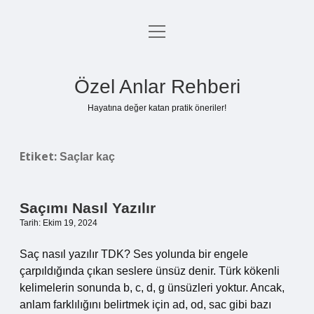
menüyü
Anasayfa
aç
Gizlilik Politikası
Özel Anlar Rehberi
Yasal Uyarı
Hayatına değer katan pratik öneriler!
Hakkımızda
Etiket:
Saçlar kaç
Saçımı Nasıl Yazılır
Tarih: Ekim 19, 2024
Saç nasıl yazılır TDK? Ses yolunda bir engele
çarpıldığında çıkan seslere ünsüz denir. Türk kökenli
kelimelerin sonunda b, c, d, g ünsüzleri yoktur. Ancak,
anlam farklılığını belirtmek için ad, od, sac gibi bazı