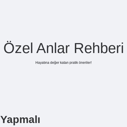
Özel Anlar Rehberi
Hayatına değer katan pratik öneriler!
 Yapmalı