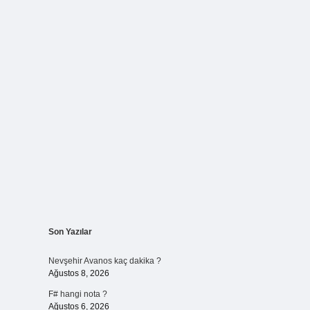
Sidebar
Son Yazılar
vdcasino gi
Nevşehir Avanos kaç dakika ?
Ağustos 8, 2026
F# hangi nota ?