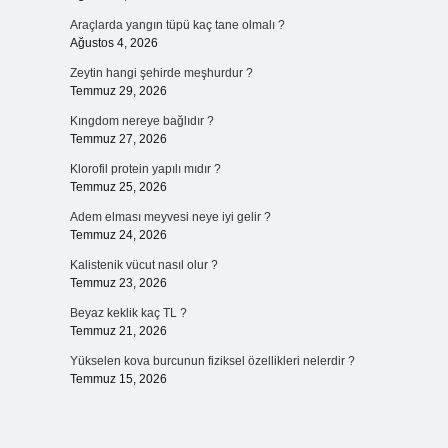
Ağustos 6, 2026
Araçlarda yangın tüpü kaç tane olmalı ?
Ağustos 4, 2026
Zeytin hangi şehirde meşhurdur ?
Temmuz 29, 2026
Kıngdom nereye bağlıdır ?
Temmuz 27, 2026
Klorofil protein yapılı mıdır ?
Temmuz 25, 2026
Adem elması meyvesi neye iyi gelir ?
Temmuz 24, 2026
Kalistenik vücut nasıl olur ?
Temmuz 23, 2026
Beyaz keklik kaç TL ?
Temmuz 21, 2026
Yükselen kova burcunun fiziksel özellikleri nelerdir ?
Temmuz 15, 2026