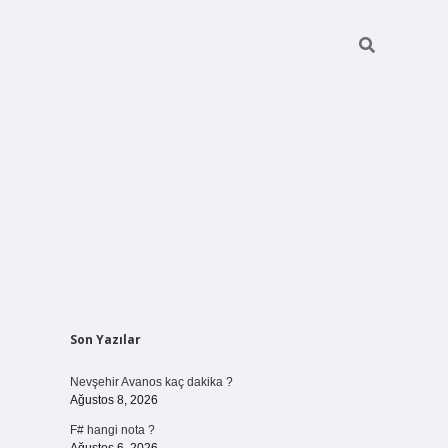
Sidebar
Son Yazılar
vdcasino giriş
Nevşehir Avanos kaç dakika ?
Ağustos 8, 2026
F# hangi nota ?