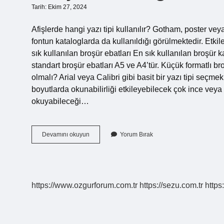
Tarih: Ekim 27, 2024
Afişlerde hangi yazı tipi kullanılır? Gotham, poster vey
fontun kataloglarda da kullanıldığı görülmektedir. Etkile
sık kullanılan broşür ebatları En sık kullanılan broşür
standart broşür ebatları A5 ve A4’tür. Küçük formatlı br
olmalı? Arial veya Calibri gibi basit bir yazı tipi seçme
boyutlarda okunabilirliği etkileyebilecek çok ince veya 
okuyabileceği…
Broşürde
Devamını okuyun
Yorum Bırak
Hangi
Yazı
Tipi
Kullanılır
https://www.ozgurforum.com.tr
https://sezu.com.tr
https