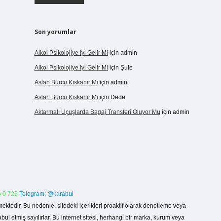
Son yorumlar
Alkol Psikolojiye Iyi Gelir Mi
için
admin
Alkol Psikolojiye Iyi Gelir Mi
için
Şule
Aslan Burcu Kıskanır Mı
için
admin
Aslan Burcu Kıskanır Mı
için
Dede
Aktarmalı Uçuşlarda Bagaj Transferi Oluyor Mu
için
admin
 0 726
Telegram: @karabul
ektedir. Bu nedenle, sitedeki içerikleri proaktif olarak denetleme veya
 etmiş sayılırlar. Bu internet sitesi, herhangi bir marka, kurum veya