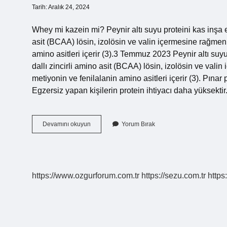
Tarih: Aralık 24, 2024
Whey mi kazein mi? Peynir altı suyu proteini kas inşa e
asit (BCAA) lösin, izolösin ve valin içermesine rağmen
amino asitleri içerir (3).3 Temmuz 2023 Peynir altı suy
dallı zincirli amino asit (BCAA) lösin, izolösin ve val
metiyonin ve fenilalanin amino asitleri içerir (3). Pınar 
Egzersiz yapan kişilerin protein ihtiyacı daha yüksekt
Pınar
Devamını okuyun
Yorum Bırak
Protein
Süt
Whey
Mi
Kazein
https://www.ozgurforum.com.tr
https://sezu.com.tr
https
Mi