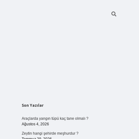
Sidebar
Son Yazılar
vdcasino giri
Araçlarda yangın tüpü kaç tane olmalı ?
Ağustos 4, 2026
Zeytin hangi şehirde meşhurdur ?