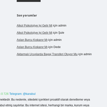
Son yorumlar
Alkol Psikolojiye Iyi Gelir Mi
için
admin
Alkol Psikolojiye Iyi Gelir Mi
için
Şule
Aslan Burcu Kıskanır Mı
için
admin
Aslan Burcu Kıskanır Mı
için
Dede
Aktarmalı Uçuşlarda Bagaj Transferi Oluyor Mu
için
admin
 0 726
Telegram: @karabul
ektedir. Bu nedenle, sitedeki içerikleri proaktif olarak denetleme veya
 etmiş sayılırlar. Bu internet sitesi, herhangi bir marka, kurum veya