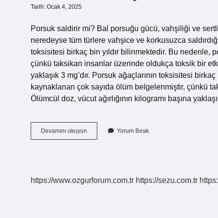
Tarih: Ocak 4, 2025
Porsuk saldirir mi? Bal porsuğu gücü, vahşiliği ve se
neredeyse tüm türlere vahşice ve korkusuzca saldırdığı 
toksisitesi birkaç bin yıldır bilinmektedir. Bu nedenle
çünkü taksikan insanlar üzerinde oldukça toksik bir etk
yaklaşık 3 mg’dır. Porsuk ağaçlarının toksisitesi birkaç
kaynaklanan çok sayıda ölüm belgelenmiştir, çünkü taks
Ölümcül doz, vücut ağırlığının kilogramı başına yaklaş
Porsuk
Devamını okuyun
Yorum Bırak
Vahşi
Mi
https://www.ozgurforum.com.tr
https://sezu.com.tr
https