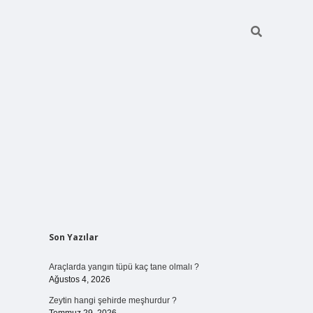
Sidebar
Son Yazılar
vdcasino giriş
Araçlarda yangın tüpü kaç tane olmalı ?
Ağustos 4, 2026
Zeytin hangi şehirde meşhurdur ?