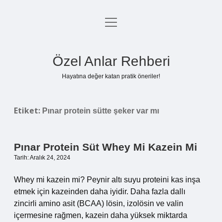
menüyü
Anasayfa
aç
Gizlilik Politikası
Özel Anlar Rehberi
Yasal Uyarı
Hayatına değer katan pratik öneriler!
Hakkımızda
Etiket:
Pınar protein sütte şeker var mı
Pınar Protein Süt Whey Mi Kazein Mi
Tarih: Aralık 24, 2024
Whey mi kazein mi? Peynir altı suyu proteini kas inşa
etmek için kazeinden daha iyidir. Daha fazla dallı
zincirli amino asit (BCAA) lösin, izolösin ve valin
içermesine rağmen, kazein daha yüksek miktarda