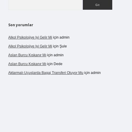
Arama
Son yorumlar
Alkol Psikolojiye Iyi Gelir Mi
için
admin
Alkol Psikolojiye Iyi Gelir Mi
için
Şule
Aslan Burcu Kıskanır Mı
için
admin
Aslan Burcu Kıskanır Mı
için
Dede
Aktarmalı Uçuşlarda Bagaj Transferi Oluyor Mu
için
admin
ino giriş