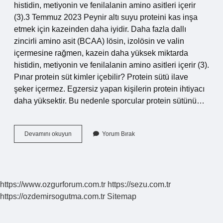
histidin, metiyonin ve fenilalanin amino asitleri içerir
(3).3 Temmuz 2023 Peynir altı suyu proteini kas inşa
etmek için kazeinden daha iyidir. Daha fazla dallı
zincirli amino asit (BCAA) lösin, izolösin ve valin
içermesine rağmen, kazein daha yüksek miktarda
histidin, metiyonin ve fenilalanin amino asitleri içerir (3).
Pınar protein süt kimler içebilir? Protein sütü ilave
şeker içermez. Egzersiz yapan kişilerin protein ihtiyacı
daha yüksektir. Bu nedenle sporcular protein sütünü…
Pınar
Devamını okuyun
Yorum Bırak
Protein
Süt
Whey
Mi
Kazein
https://www.ozgurforum.com.tr
https://sezu.com.tr
Mi
https://ozdemirsogutma.com.tr
Sitemap