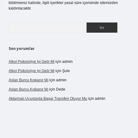
bildirmeniz halinde, ilgili içerikler yasal süre içerisinde sitemizden
kaldırılacaktır.
Arama
Son yorumlar
Alkol Psikolojiye Iyi Gelir Mi
için
admin
Alkol Psikolojiye Iyi Gelir Mi
için
Şule
Aslan Burcu Kıskanır Mı
için
admin
Aslan Burcu Kıskanır Mı
için
Dede
Aktarmalı Uçuşlarda Bagaj Transferi Oluyor Mu
için
admin