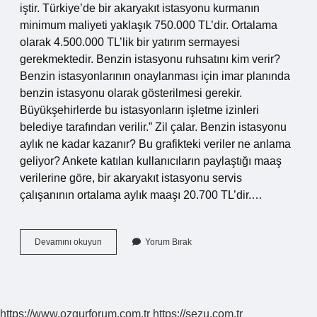
iştir. Türkiye’de bir akaryakıt istasyonu kurmanın
minimum maliyeti yaklaşık 750.000 TL’dir. Ortalama
olarak 4.500.000 TL’lik bir yatırım sermayesi
gerekmektedir. Benzin istasyonu ruhsatını kim verir?
Benzin istasyonlarının onaylanması için imar planında
benzin istasyonu olarak gösterilmesi gerekir.
Büyükşehirlerde bu istasyonların işletme izinleri
belediye tarafından verilir.” Zil çalar. Benzin istasyonu
aylık ne kadar kazanır? Bu grafikteki veriler ne anlama
geliyor? Ankete katılan kullanıcıların paylaştığı maaş
verilerine göre, bir akaryakıt istasyonu servis
çalışanının ortalama aylık maaşı 20.700 TL’dir.…
Benzin
Devamını okuyun
Yorum Bırak
Istasyonu
Acmak
Icin
Ne
Gerekli
https://www.ozgurforum.com.tr
https://sezu.com.tr